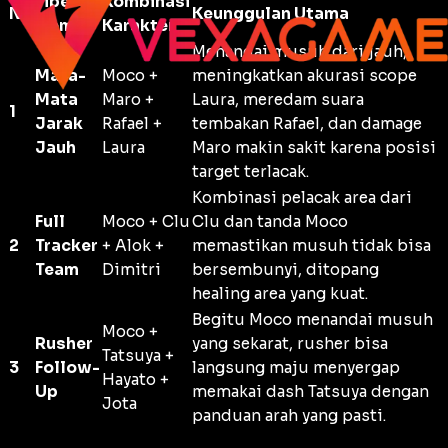
Tipe
Kombinasi
No
Keunggulan Utama
Combo
Karakter
Menandai musuh dari jauh,
Mata-
Moco +
meningkatkan akurasi
scope
Mata
Maro +
Laura, meredam suara
1
Jarak
Rafael +
tembakan Rafael, dan
damage
Jauh
Laura
Maro makin sakit karena posisi
target terlacak.
Kombinasi pelacak area dari
Full
Moco + Clu
Clu dan tanda Moco
2
Tracker
+ Alok +
memastikan musuh tidak bisa
Team
Dimitri
bersembunyi, ditopang
healing
area yang kuat.
Begitu Moco menandai musuh
Moco +
Rusher
yang sekarat,
rusher
bisa
Tatsuya +
3
Follow-
langsung maju menyergap
Hayato +
Up
memakai
dash
Tatsuya dengan
Jota
panduan arah yang pasti.