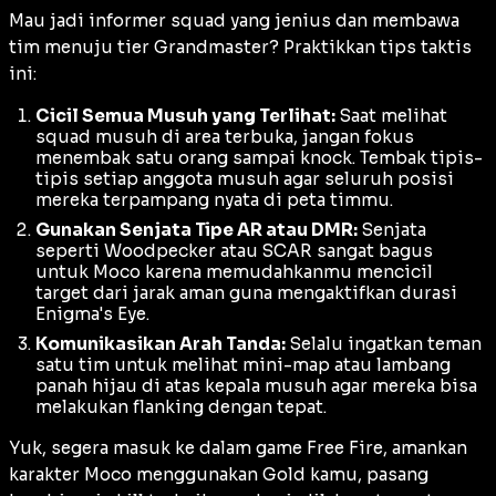
Mau jadi
informer
squad yang jenius dan membawa
tim menuju tier Grandmaster? Praktikkan tips taktis
ini:
Cicil Semua Musuh yang Terlihat:
Saat melihat
squad musuh di area terbuka, jangan fokus
menembak satu orang sampai
knock
. Tembak tipis-
tipis setiap anggota musuh agar seluruh posisi
mereka terpampang nyata di peta timmu.
Gunakan Senjata Tipe AR atau DMR:
Senjata
seperti Woodpecker atau SCAR sangat bagus
untuk Moco karena memudahkanmu mencicil
target dari jarak aman guna mengaktifkan durasi
Enigma's Eye
.
Komunikasikan Arah Tanda:
Selalu ingatkan teman
satu tim untuk melihat
mini-map
atau lambang
panah hijau di atas kepala musuh agar mereka bisa
melakukan
flanking
dengan tepat.
Yuk, segera masuk ke dalam game Free Fire, amankan
karakter Moco menggunakan Gold kamu, pasang