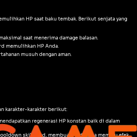
ulihkan HP saat baku tembak. Berikut senjata yang
a maksimal saat menerima
damage
balasan.
ord memulihkan HP Anda.
ertahanan musuh dengan aman.
n karakter-karakter berikut:
mendapatkan regenerasi HP konstan baik di dalam
cooldown
skill Ford, membuat Anda bisa memicu efek