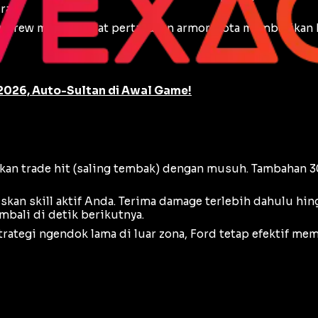
ran.
ndrew memperkuat pertahanan armor, Jota memberikan
2026, Auto-Sultan di Awal Game!
ukan
trade hit
(saling tembak) dengan musuh. Tambahan 30
kan skill aktif Anda. Terima
damage
terlebih dahulu hingg
bali di detik berikutnya.
trategi
ngendok
lama di luar zona, Ford tetap efektif m