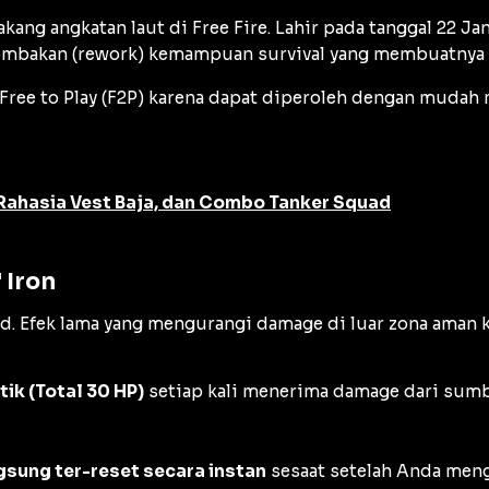
kang angkatan laut di Free Fire. Lahir pada tanggal 22 Jan
ombakan (
rework
) kemampuan survival yang membuatnya 
Free to Play
(F2P) karena dapat diperoleh dengan mudah 
 Rahasia Vest Baja, dan Combo Tanker Squad
 Iron
Ford. Efek lama yang mengurangi damage di luar zona ama
tik (Total 30 HP)
setiap kali menerima damage dari sumb
gsung ter-reset secara instan
sesaat setelah Anda menga