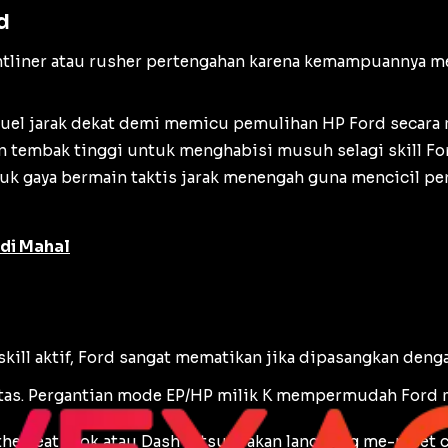
d
ntliner
atau
rusher
pertengahan karena kemampuannya mem
 duel jarak dekat demi memicu pemulihan HP Ford secar
n tembak tinggi untuk menghabisi musuh selagi skill F
tuk gaya bermain taktis jarak menengah guna mencicil p
adi Mahal
kill aktif, Ford sangat mematikan jika dipasangkan denga
atas. Pergantian mode EP/HP milik K mempermudah Ford 
the Beat
Alok atau
Dash
Tatsuya akan langsung me-reset