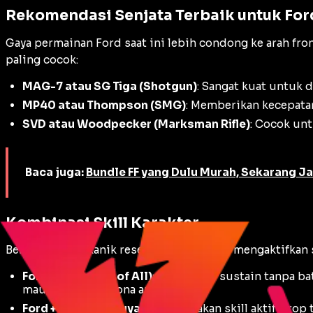
Rekomendasi Senjata Terbaik untuk For
Gaya permainan Ford saat ini lebih condong ke arah
fro
paling cocok:
MAG-7 atau SG Tiga (Shotgun)
: Sangat kuat untuk
MP40 atau Thompson (SMG)
: Memberikan kecepata
SVD atau Woodpecker (Marksman Rifle)
: Cocok un
Baca juga:
Bundle FF yang Dulu Murah, Sekarang J
Kombinasi Skill Karakter
Berkat fitur mekanik reset
cooldown
saat mengaktifkan s
Ford + K (Master of All)
: Kombinasi sustain tanpa b
maupun di luar zona aman.
Ford + Alok / Tatsuya
: Menggunakan skill aktif
Drop 