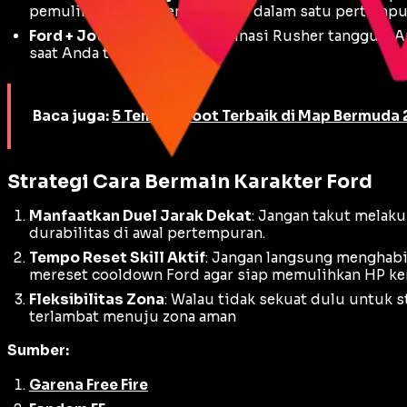
pemulihan 30 HP berulang kali dalam satu pertempu
Ford + Jota + Andrew
: Kombinasi
Rusher
tangguh. A
saat Anda terkena hit.
Baca juga:
5 Tempat Loot Terbaik di Map Bermuda 
Strategi Cara Bermain Karakter Ford
Manfaatkan Duel Jarak Dekat
: Jangan takut melak
durabilitas di awal pertempuran.
Tempo Reset Skill Aktif
: Jangan langsung menghabis
mereset
cooldown
Ford agar siap memulihkan HP kem
Fleksibilitas Zona
: Walau tidak sekuat dulu untuk s
terlambat menuju zona aman
Sumber:
Garena Free Fire