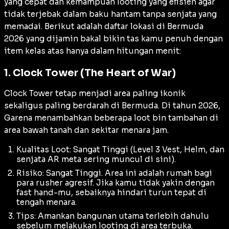
yang cepat dan kemampuan
looting
yang efisien agar
tidak terjebak dalam baku hantam tanpa senjata yang
memadai. Berikut adalah daftar lokasi di Bermuda
2026 yang dijamin bakal bikin tas kamu penuh dengan
item
kelas atas hanya dalam hitungan menit:
1. Clock Tower (The Heart of War)
Clock Tower tetap menjadi area paling ikonik
sekaligus paling berdarah di Bermuda. Di tahun 2026,
Garena menambahkan beberapa
loot bin
tambahan di
area bawah tanah dan sekitar menara jam.
Kualitas Loot: Sangat Tinggi (Level 3 Vest, Helm, dan
senjata AR meta sering muncul di sini).
Risiko: Sangat Tinggi. Area ini adalah rumah bagi
para
rusher
agresif. Jika kamu tidak yakin dengan
fast hand
-mu, sebaiknya hindari turun tepat di
tengah menara.
Tips: Amankan bangunan utama terlebih dahulu
sebelum melakukan
looting
di area terbuka.