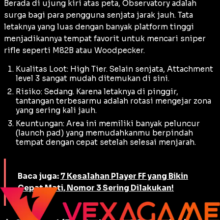
Berada di ujung kiri atas peta, Observatory adalah
surga bagi para pengguna senjata jarak jauh. Tata
letaknya yang luas dengan banyak
platform
tinggi
menjadikannya tempat favorit untuk mencari
sniper
rifle
seperti M82B atau Woodpecker.
Kualitas Loot: High Tier. Selain senjata,
Attachment
level 3 sangat mudah ditemukan di sini.
Risiko: Sedang. Karena letaknya di pinggir,
tantangan terbesarmu adalah rotasi mengejar zona
yang sering kali jauh.
Keuntungan: Area ini memiliki banyak peluncur
(
launch pad
) yang memudahkanmu berpindah
tempat dengan cepat setelah selesai menjarah.
Baca juga:
7 Kesalahan Player FF yang Bikin
Cepat Mati, Nomor 3 Sering Dilakukan!