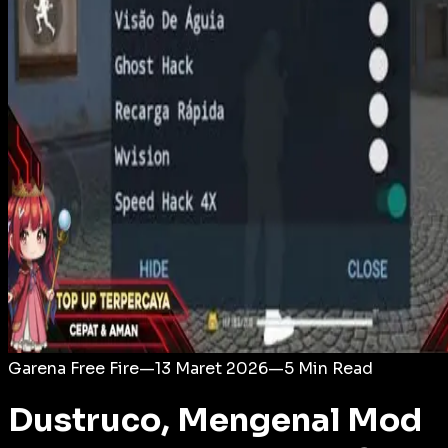
Login
Garena Free Fire
—
13 Maret 2026
—
5
Min Read
Dustruco, Mengenal Mod