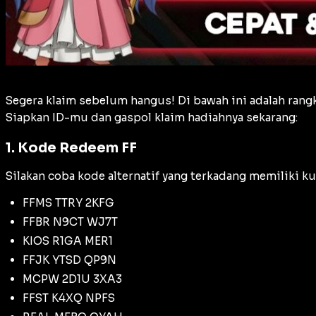
Segera klaim sebelum hangus! Di bawah ini adalah ran
Siapkan ID-mu dan gaspol klaim hadiahnya sekarang:
1. Kode Redeem FF
Silakan coba kode alternatif yang terkadang memiliki k
FFMS TTRY 2KFG
FFBR N9CT WJ7T
KIOS R1GA MER1
FFJK YTSD QP9N
MCPW 2D1U 3XA3
FFST K4XQ NPFS