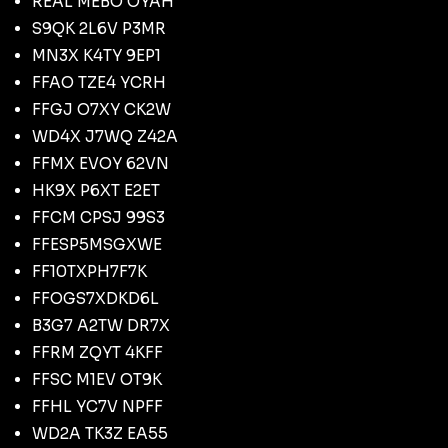
REAL MEBO OYAH
S9QK 2L6V P3MR
MN3X K4TY 9EP1
FFAO TZE4 YCRH
FFGJ O7XY CK2W
WD4X J7WQ Z42A
FFMX EVOY 62VN
HK9X P6XT E2ET
FFCM CPSJ 99S3
FFESP5MSGXWE
FF10TXPH7F7K
FFOGS7XDKD6L
B3G7 A2TW DR7X
FFRM ZQYT 4KFF
FFSC M1EV OT9K
FFHL YC7V NPFF
WD2A TK3Z EA55