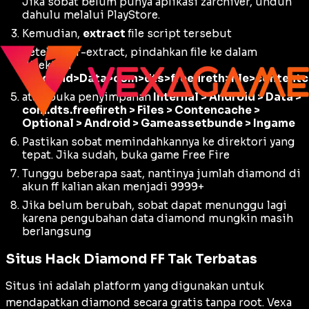
Jika sobat belum punya aplikasi zarchiver, unduh
dahulu melalui PlayStore.
Kemudian,
extract
file script tersebut
Setelah ter-extract, pindahkan file ke dalam
direktori
“Android>Data>com>dts>freefireth>file>content
atau buka penyimpanan
Internal > Android > Data >
com.dts.freefireth > Files > Contencache >
Optional > Android > Gameassetbunde > Ingame
Pastikan sobat memindahkannya ke direktori yang
tepat. Jika sudah, buka game Free Fire
Tunggu beberapa saat, nantinya jumlah diamond di
akun ff kalian akan menjadi 9999+
Jika belum berubah, sobat dapat menunggu lagi
karena pengubahan data diamond mungkin masih
berlangsung
Situs Hack Diamond FF Tak Terbatas
Situs ini adalah platform yang digunakan untuk
mendapatkan diamond secara gratis tanpa root. Vexa