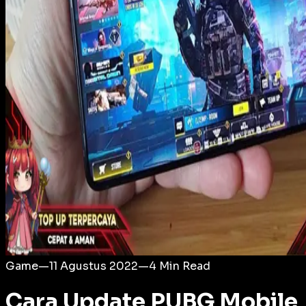
Login
Game
—
11 Agustus 2022
—
4
Min Read
Cara Update PUBG Mobile