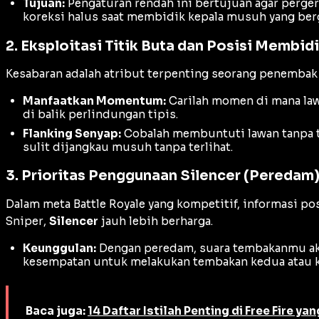
Tujuan:
Pengaturan rendah ini bertujuan agar perge
koreksi halus saat membidik kepala musuh yang ber
2. Eksploitasi Titik Buta dan Posisi Membid
Kesabaran adalah atribut terpenting seorang penembak
Manfaatkan Momentum:
Carilah momen di mana law
di balik perlindungan tipis.
Flanking Senyap:
Cobalah membuntuti lawan tanpa t
sulit dijangkau musuh tanpa terlihat.
3. Prioritas Penggunaan Silencer (Peredam
Dalam meta
Battle Royale
yang kompetitif, informasi po
Sniper
,
Silencer
jauh lebih berharga.
Keunggulan:
Dengan peredam, suara tembakanmu akan
kesempatan untuk melakukan tembakan kedua atau ke
Baca juga:
14 Daftar Istilah Penting di Free Fire ya