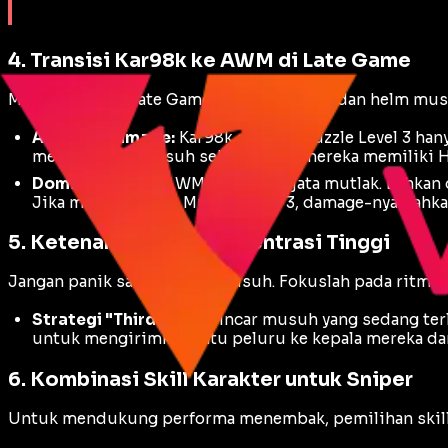
4. Transisi Kar98k ke AWM di Late Game
Memasuki fase
Late Game
, kualitas
armor
dan helm musuh
Analisis Damage:
Kar98k dengan
Muzzle
Level 3 han
menjatuhkan musuh seketika jika mereka memiliki 
Dominasi AWM:
AWM adalah senjata mutlak. Bahka
Jika menggunakan
Muzzle
Level 3, damage-nya bahka
5. Ketenangan dan Konsentrasi Tinggi
Jangan panik saat melihat musuh. Fokuslah pada ritme 
Strategi "Third Party":
Incar musuh yang sedang ter
untuk mengirimkan satu peluru ke kepala mereka dar
6. Kombinasi Skill Karakter untuk Sniper
Untuk mendukung performa menembak, pemilihan skill