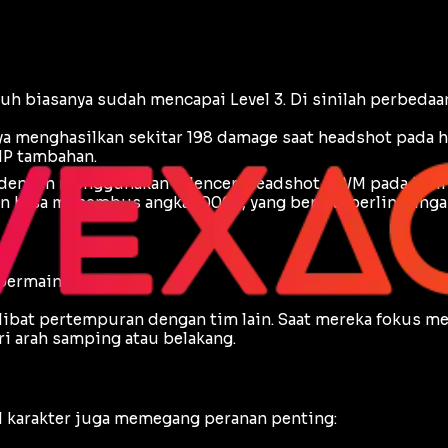
 biasanya sudah mencapai Level 3. Di sinilah perbedaan 
ya menghasilkan sekitar 198 damage saat
headshot
pada h
HP tambahan.
n dengan menggunakan
Silencer
,
headshot
AWM pada helm 
n bisa menembus angka 1000+, yang berarti perlindungan
permainan.
libat pertempuran dengan tim lain. Saat mereka fokus 
i arah samping atau belakang.
 karakter juga memegang peranan penting: