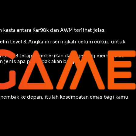
kasta antara Kar98k dan AWM terlihat jelas.
elm Level 3. Angka ini seringkali belum cukup untuk
Level 3 tetap memberikan
damage
yang mematikan.
 jenis apa pun tidak akan berguna.
menembak ke depan, itulah kesempatan emas bagi kamu