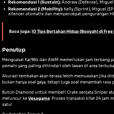
Rekomendasi 1 (Sustain):
Andrew (Defense), Miguel 
Rekomendasi 2 (Mobility):
Kelly (Sprint), Miguel (E
silencer
otomatis dan mempercepat pengurangan HP
Baca juga:
10 Tips Bertahan Hidup (Booyah) di Free
Penutup
Menguasai Kar98k dan AWM memerlukan jam terbang y
pemain yang paling dihindari oleh lawan di area terbuka
Akurasi tembakan akan terasa lebih memuaskan jika di
bukan hanya soal gaya, tetapi juga soal menambah rasa p
Butuh Diamond untuk membeli
Crate
senjata Sniper a
meluncur ke
Vexagame
. Proses transaksi kilat 24 ja
satu!