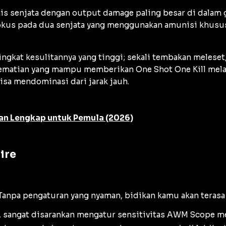
nis senjata dengan
output damage
paling besar di dalam
rfokus pada dua senjata yang menggunakan amunisi khu
tingkat kesulitannya yang tinggi; sekali tembakan melese
 kematian yang mampu memberikan
One Shot One Kill
mela
sa mendominasi dari jarak jauh.
uan Lengkap untuk Pemula (2026)
ire
 Tanpa pengaturan yang nyaman, bidikan kamu akan terasa l
sangat disarankan mengatur sensitivitas
AWM Scope
me