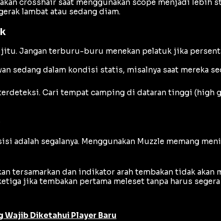
rakan
crosshair
saat menggunakan
scope
menjadi lebih s
gerak lambat atau sedang diam.
ik
 jitu. Jangan terburu-buru menekan pelatuk jika persen
an sedang dalam kondisi statis, misalnya saat mereka s
erdeteksi. Cari tempat
camping
di dataran tinggi (
high 
)
sisi adalah segalanya. Menggunakan
Muzzle
memang meni
 tersamarkan dan indikator arah tembakan tidak akan m
tiga jika tembakan pertama meleset tanpa harus segera 
ng Wajib Diketahui Player Baru