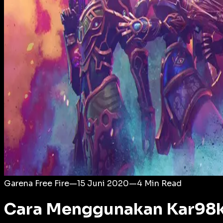
Login
Garena Free Fire
—
15 Juni 2020
—
4
Min Read
Cara Menggunakan Kar98k