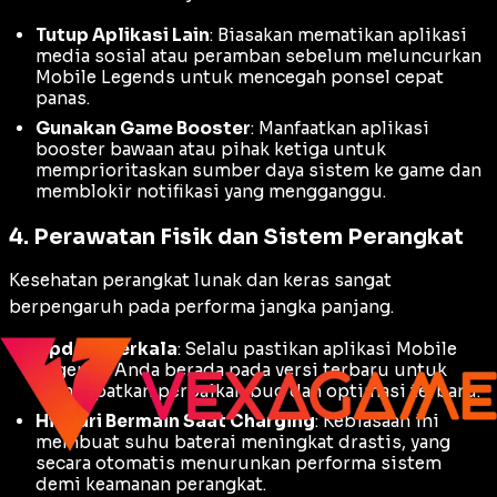
Tutup Aplikasi Lain
: Biasakan mematikan aplikasi
media sosial atau peramban sebelum meluncurkan
Mobile Legends untuk mencegah ponsel cepat
panas.
Gunakan Game Booster
: Manfaatkan aplikasi
booster
bawaan atau pihak ketiga untuk
memprioritaskan sumber daya sistem ke game dan
memblokir notifikasi yang mengganggu.
4. Perawatan Fisik dan Sistem Perangkat
Kesehatan perangkat lunak dan keras sangat
berpengaruh pada performa jangka panjang.
Update Berkala
: Selalu pastikan aplikasi Mobile
Legends Anda berada pada versi terbaru untuk
mendapatkan perbaikan
bug
dan optimasi terbaru.
Hindari Bermain Saat Charging
: Kebiasaan ini
membuat suhu baterai meningkat drastis, yang
secara otomatis menurunkan performa sistem
demi keamanan perangkat.