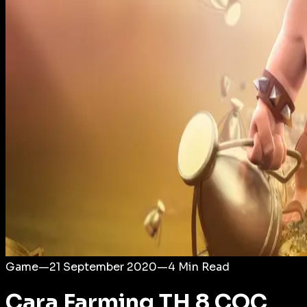
Login
Game
—
21 September 2020
—
4
Min Read
Cara Farming TH 8 COC