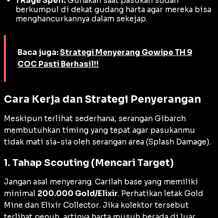
1 Rage Spell:
Gunakan saat pasukan sudah
berkumpul di dekat gudang harta agar mereka bisa
menghancurkannya dalam sekejap.
Baca juga:
Strategi Menyerang Gowipe TH 9
COC Pasti Berhasil!!
Cara Kerja dan Strategi Penyerangan
Meskipun terlihat sederhana, serangan Gibarch
membutuhkan
timing
yang tepat agar pasukanmu
tidak mati sia-sia oleh serangan area (
Splash Damage
).
1. Tahap Scouting (Mencari Target)
Jangan asal menyerang. Carilah
base
yang memiliki
minimal
200.000 Gold/Elixir
. Perhatikan letak
Gold
Mine
dan
Elixir Collector
. Jika kolektor tersebut
terlihat penuh, artinya harta musuh berada di luar