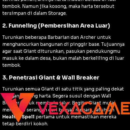
tembok. Namun jika kosong, maka harta tersebut
tersimpan di dalam
Storage
.
2. Funneling (Pembersihan Area Luar)
Turunkan beberapa Barbarian dan Archer untuk
menghancurkan bangunan di pinggir
base
. Tujuannya
agar saat Giant diturunkan, pasukan pendukungmu
masuk ke dalam desa, bukan malah berkeliling di luar
tembok.
3. Penetrasi Giant & Wall Breaker
Turunkan semua Giant di satu titik yang paling dekat
dengan gudang harta. Segera susul dengan Wall
Breaker untuk membuka jalur. Begitu Giant mulai
menerima serangan dari banyak menara, jatuhkan
Healing Spell
pertama untuk memastikan mereka
tetap berdiri kokoh.