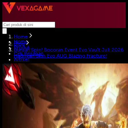
Home
Home
Blog
Produk
Buruan Spin! Bocoran Event Evo Vault Juli 2026
Cek Pesanan
Hadirkan Skin Evo AUG Blazing Fracture!
Artikel
Beli Akun
Jual Akun
Cari
Login
Home
Produk
Cek Pesanan
Artikel
Beli Akun
Jual Akun