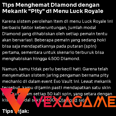
Tips Menghemat Diamond dengan
Mekanik "Pity" di Menu Luck Royale
Karena sistem perolehan item di menu Luck Royale ini
berbasis faktor keberuntungan, jumlah modal
Diamond yang dihabiskan oleh setiap pemain tentu
akan bervariasi. Beberapa pemain yang sedang hoki
bisa saja mendapatkannya pada putaran (
spin
)
pertama, sementara untuk skenario terburuk bisa
menghabiskan hingga 4.500 Diamond.
Namun, kamu tidak perlu berkecil hati. Garena telah
menyematkan sistem jaring pengaman bernama
pity
mechanic
di dalam
event
Evo Vault ini. Lewat mekanik
tersebut, kamu dijamin pasti mendapatkan satu skin
Evo Gun dalam setiap 50 kali spin, yang setara dengan
kisaran modal sekitar 1.000
Diamond
saja.
Tips Bijak: