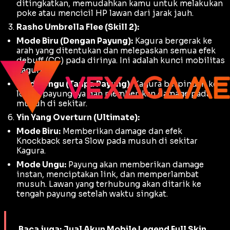
ditingkatkan, memudahkan kamu untuk melakukan
poke
atau mencicil HP lawan dari jarak jauh.
Rasho Umbrella Flee (Skill 2):
Mode Biru (Dengan Payung):
Kagura bergerak ke
arah yang ditentukan dan melepaskan semua efek
debuff
(CC) pada dirinya. Ini adalah kunci mobilitas
Kagura.
Mode Ungu (Tanpa Payung):
Kagura berpindah ke
lokasi payungnya dan memberikan
damage
pada
musuh di sekitar.
Yin Yang Overturn (Ultimate):
Mode Biru:
Memberikan
damage
dan efek
Knockback
serta
Slow
pada musuh di sekitar
Kagura.
Mode Ungu:
Payung akan memberikan
damage
instan, menciptakan
link
, dan memperlambat
musuh. Lawan yang terhubung akan ditarik ke
tengah payung setelah waktu singkat.
Baca juga:
Jual Akun Mobile Legend Full Skin