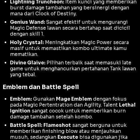
Lightning Truncheon:
Item kunci yang memberikan
burst damage
tambahan yang bersinergi dengan
mana
dari
Clock of Destiny
.
Genius Wand:
Sangat efektif untuk mengurangi
Magic Defense
lawan secara bertahap saat dicicil
dengan
skill
1.
Holy Crystal:
Meningkatkan
Magic Power
secara
masif untuk memastikan kombo
ultimate
kamu
mematikan.
Divine Glaive:
Pilihan terbaik saat memasuki
late
game
untuk menghancurkan pertahanan
Tank
lawan
yang tebal.
Emblem dan Battle Spell
Emblem:
Gunakan
Mage Emblem
dengan fokus
pada
Magic Pertentration
dan
Agility
. Talent
Lethal
Ignition
sangat cocok untuk memberikan
burn
damage
tambahan setelah kombo.
Battle Spell:
Flameshot
sangat berguna untuk
memberikan
finishing blow
atau menjauhkan
musuh, sedangkan
Execute
bisa digunakan jika