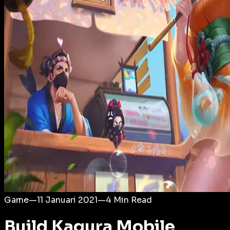
Login
Game
—
11 Januari 2021
—
4
Min Read
Build Kagura Mobile