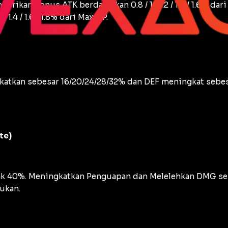
rikan Bonus ATK berdasarkan 0.8 / 1 / 1.2 / 1.4 / 1.6% d
1.4 / 1.6 / 1.8% dari Max HP.
gkatkan sebesar 16/20/24/28/32% dan DEF meningkat sebes
te)
k 40%. Meningkatkan Penguapan dan Melelehkan DMG seb
ukan.