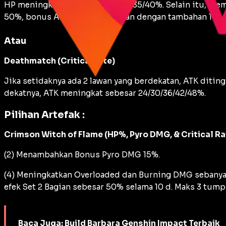
HP meningkat sebesar 20/25/30/35/40%. Selain itu, membe
50%, bonus ATK ini ditingkatkan dengan tambahan 1 / 1.2 / 
Atau
Deathmatch (Critical rate)
Jika setidaknya ada 2 lawan yang berdekatan, ATK ditin
dekatnya, ATK meningkat sebesar 24/30/36/42/48%.
Pilihan Artefak :
Crimson Witch of Flame (HP%, Pyro DMG, & Critical Ra
(2) Menambahkan Bonus Pyro DMG 15%.
(4) Meningkatkan Overloaded dan Burning DMG sebanya
efek Set 2 Bagian sebesar 50% selama 10 d. Maks 3 tump
Baca Juga:
Build Barbara Genshin Impact Terbaik