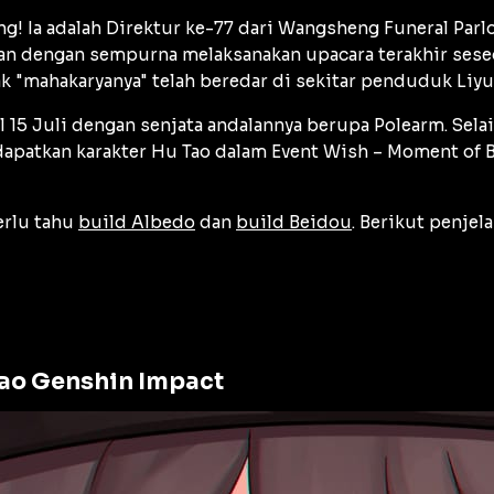
g! Ia adalah Direktur ke-77 dari Wangsheng Funeral Par
an dengan sempurna melaksanakan upacara terakhir sese
ak "mahakaryanya" telah beredar di sekitar penduduk Liyu
l 15 Juli dengan senjata andalannya berupa Polearm. Selai
apatkan karakter Hu Tao dalam Event Wish – Moment of Bl
erlu tahu
build Albedo
dan
build Beidou
. Berikut penjel
Tao Genshin Impact