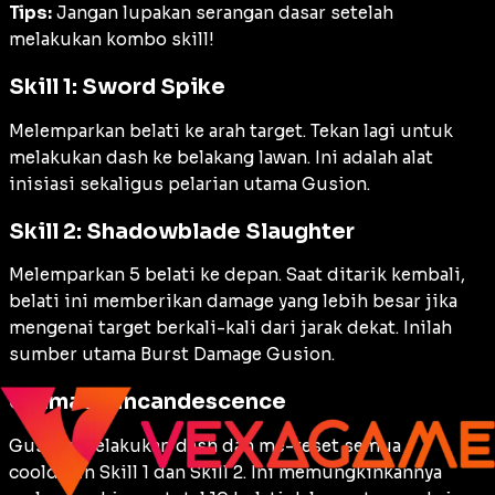
Tips:
Jangan lupakan serangan dasar setelah
melakukan kombo skill!
Skill 1: Sword Spike
Melemparkan belati ke arah target. Tekan lagi untuk
melakukan
dash
ke belakang lawan. Ini adalah alat
inisiasi sekaligus pelarian utama Gusion.
Skill 2: Shadowblade Slaughter
Melemparkan 5 belati ke depan. Saat ditarik kembali,
belati ini memberikan
damage
yang lebih besar jika
mengenai target berkali-kali dari jarak dekat. Inilah
sumber utama
Burst Damage
Gusion.
Ultimate: Incandescence
Gusion melakukan
dash
dan me-
reset
semua
cooldown
Skill 1 dan Skill 2. Ini memungkinkannya