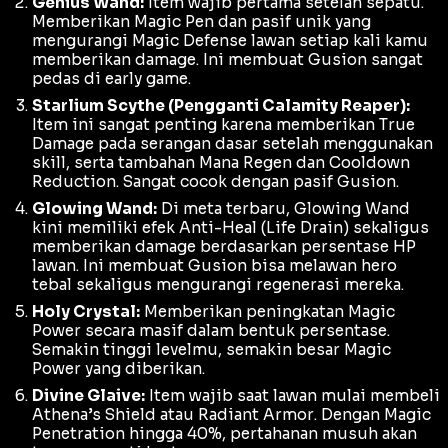
Genius Wand:
Item wajib pertama setelah sepatu.
Memberikan
Magic Pen
dan pasif unik yang
mengurangi
Magic Defense
lawan setiap kali kamu
memberikan
damage
. Ini membuat Gusion sangat
pedas di
early game
.
Starlium Scythe (Pengganti Calamity Reaper):
Item ini sangat penting karena memberikan
True
Damage
pada serangan dasar setelah menggunakan
skill, serta tambahan
Mana Regen
dan
Cooldown
Reduction
. Sangat cocok dengan pasif Gusion.
Glowing Wand:
Di meta terbaru,
Glowing Wand
kini memiliki efek
Anti-Heal
(Life Drain) sekaligus
memberikan
damage
berdasarkan persentase HP
lawan. Ini membuat Gusion bisa melawan hero
tebal sekaligus mengurangi regenerasi mereka.
Holy Crystal:
Memberikan peningkatan
Magic
Power
secara masif dalam bentuk persentase.
Semakin tinggi levelmu, semakin besar
Magic
Power
yang diberikan.
Divine Glaive:
Item wajib saat lawan mulai membeli
Athena’s Shield
atau
Radiant Armor
. Dengan
Magic
Penetration
hingga 40%, pertahanan musuh akan