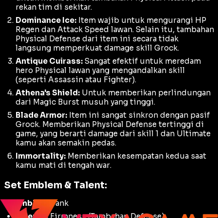
rekan tim di sekitar.
Dominance Ice:
Item wajib untuk mengurangi
HP
Regen
dan
Attack Speed
lawan. Selain itu, tambahan
Physical Defense
dari item ini secara tidak
langsung memperkuat damage skill Grock.
Antique Cuirass:
Sangat efektif untuk meredam
hero
Physical
lawan yang mengandalkan skill
(seperti Assassin atau Fighter).
Athena's Shield:
Untuk memberikan perlindungan
dari
Magic Burst
musuh yang tinggi.
Blade Armor:
Item ini sangat sinkron dengan pasif
Grock. Memberikan
Physical Defense
tertinggi di
game, yang berarti damage dari skill 1 dan Ultimate
kamu akan semakin pedas.
Immortality:
Memberikan kesempatan kedua saat
kamu mati di tengah
war
.
Set Emblem & Talent:
Emblem:
Tank
Talent 1:
Firmness
(Tambahan Defense).