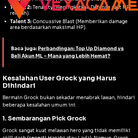
Talent 2:
Tenacity
(Meningkatkan Defense saat HP
rendah).
Talent 3:
Concussive Blast
(Memberikan damage
area berdasarkan maksimal HP).
Baca juga:
Perbandingan: Top Up Diamond vs
Beli Akun ML – Mana yang Lebih Hemat?
Kesalahan User Grock yang Harus
Dihindari
Bermain Grock bukan sekadar menabrak lawan, hindari
beberapa kesalahan umum ini:
1. Sembarangan Pick Grock
Grock sangat kuat melawan hero yang tidak memiliki
skill
dash
(seperti Hanabi atau Layla). Namun, Grock