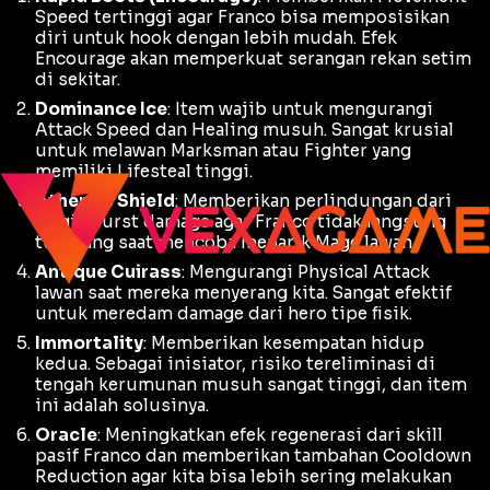
Speed
tertinggi agar Franco bisa memposisikan
diri untuk
hook
dengan lebih mudah. Efek
Encourage
akan memperkuat serangan rekan setim
di sekitar.
Dominance Ice
: Item wajib untuk mengurangi
Attack Speed
dan
Healing
musuh. Sangat krusial
untuk melawan
Marksman
atau
Fighter
yang
memiliki
Lifesteal
tinggi.
Athena's Shield
: Memberikan perlindungan dari
Magic Burst damage
agar Franco tidak langsung
tumbang saat mencoba menarik
Mage
lawan.
Antique Cuirass
: Mengurangi
Physical Attack
lawan saat mereka menyerang kita. Sangat efektif
untuk meredam
damage
dari hero tipe fisik.
Immortality
: Memberikan kesempatan hidup
kedua. Sebagai inisiator, risiko tereliminasi di
tengah kerumunan musuh sangat tinggi, dan item
ini adalah solusinya.
Oracle
: Meningkatkan efek regenerasi dari skill
pasif Franco dan memberikan tambahan
Cooldown
Reduction
agar kita bisa lebih sering melakukan