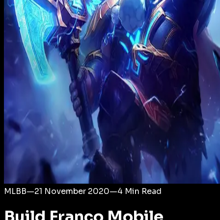
Login
MLBB
—
21 November 2020
—
4
Min Read
Build Franco Mobile