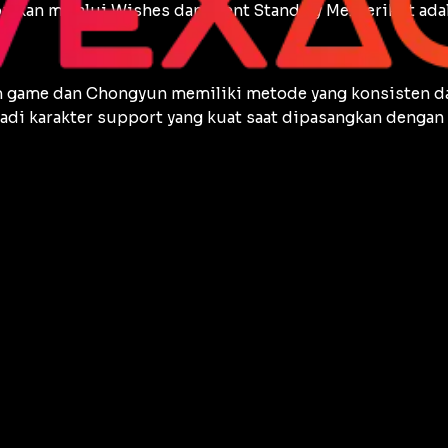
atkan melalui Wishes dan event Stand By Me. Berikut ada
alam game dan Chongyun memiliki metode yang konsisten
adi karakter support yang kuat saat dipasangkan dengan P