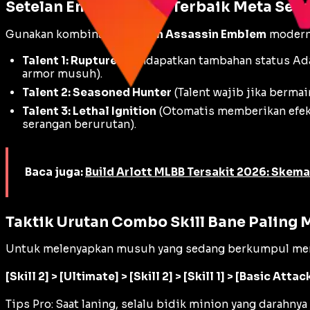
Setelan Emblem Bane Terbaik Meta Sek
Gunakan kombinasi
Custom Assassin Emblem
modern 
Talent 1: Rupture
(Mendapatkan tambahan status
Ad
armor musuh).
Talent 2: Seasoned Hunter
(Talent wajib jika berma
Talent 3: Lethal Ignition
(Otomatis memberikan efek
serangan berurutan).
Baca juga:
Build Arlott MLBB Tersakit 2026: Skem
Taktik Urutan Combo Skill Bane Paling
Untuk melenyapkan musuh yang sedang berkumpul menja
[Skill 2] > [Ultimate] > [Skill 2] > [Skill 1] > [Basic Attac
Tips Pro: Saat laning, selalu bidik minion yang darah