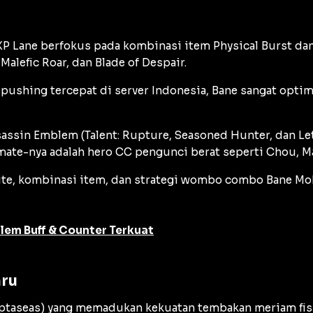
XP Lane
berfokus pada kombinasi item
Physical Burst
dan
 Malefic Roar, dan Blade of Despair.
i
pushing
tercepat di server Indonesia, Bane sangat opti
assin Emblem (Talent: Rupture, Seasoned Hunter, dan Let
te-nya adalah hero CC pengunci berat seperti Chou, Mart
ite
, kombinasi item, dan strategi
wombo combo
Bane Mob
lem Buff & Counter Terkuat
aru
ptaseas
) yang memadukan kekuatan tembakan meriam fis