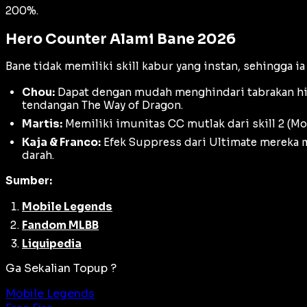
200%
.
Hero Counter Alami Bane 2026
Bane tidak memiliki skill kabur yang instan, sehingga i
Chou:
Dapat dengan mudah menghindari tabrakan hiu
tendangan
The Way of Dragon
.
Martis:
Memiliki imunitas CC mutlak dari skill 2 (
Mor
Kaja & Franco:
Efek
Suppress
dari Ultimate mereka 
darah.
Sumber:
Mobile Legends
Fandom MLBB
Liquipedia
Ga Sekalian Topup ?
Mobile Legends