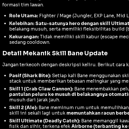
formasi tim lawan.
Role Utama:
Fighter / Mage (Jungler, EXP Lane, Mid 
Kelebihan:
Satu-satunya hero dengan skill Ultim
belakang musuh, serta memiliki fleksibilitas
build
(
Kekurangan:
Tidak memiliki skill kabur (
escape mec
sedang
cooldown
.
Detail Mekanik Skill Bane Update
Jangan terkecoh dengan deskripsi keliru. Berikut cara ke
Pasif (Shark Bite):
Setiap kali Bane menggunakan skil
stack
untuk memberikan tebasan melingkar yang meng
Skill 1 (Crab Claw Cannon):
Bane menembakkan peluru
pantulan peluru ke musuh di belakangnya otomat
musuh dari jarak jauh.
Skill 2 (Ale):
Bane meminum rum untuk memulihkan H
skill ini sekali lagi untuk
memuntahkan racun berbe
Skill Ultimate (Deadly Catch):
Bane memanggil kawa
fisik dan sihir, terkena efek
Airborne (terbanting ke