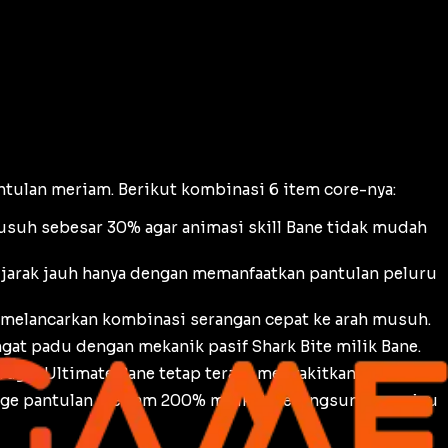
tulan meriam. Berikut kombinasi 6 item core-nya:
suh sebesar 30% agar animasi skill Bane tidak mudah
jarak jauh hanya dengan memanfaatkan pantulan peluru
 melancarkan kombinasi serangan cepat ke arah musuh.
ngat padu dengan mekanik pasif
Shark Bite
milik Bane.
agar Ultimate Bane tetap terasa menyakitkan.
age pantulan meriam 200% milik Bane langsung memicu