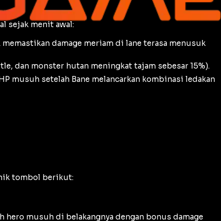
l sejak menit awal:
k memastikan damage meriam di lane terasa menusuk
rtle, dan monster hutan meningkat tajam sebesar 15%).
HP musuh setelah Bane melancarkan kombinasi ledakan
ik tombol berikut:
 arah hero musuh di belakangnya dengan bonus damage