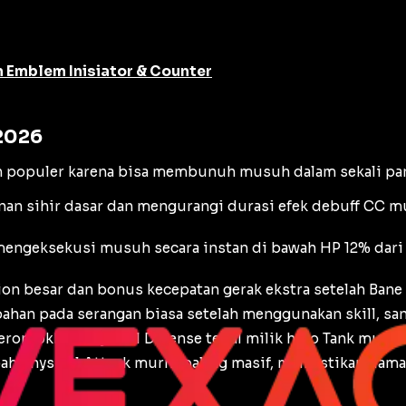
n Emblem Inisiator & Counter
 2026
h populer karena bisa membunuh musuh dalam sekali pan
an sihir dasar dan mengurangi durasi efek
debuff
CC mu
engeksekusi musuh secara instan di bawah HP 12% dari 
ion
besar dan bonus kecepatan gerak ekstra setelah Bane
ahan pada serangan biasa setelah menggunakan skill, sa
merontokkan
Physical Defense
tebal milik hero
Tank
musuh 
bah
Physical Attack
murni paling masif, memastikan dam