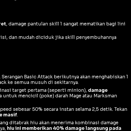
ret
, damage pantulan skill 1 sangat mematikan bagi lini
sisi, dan mudah diciduk jika skill penyembuhannya
). Serangan
Basic Attack
berikutnya akan menghabiskan 1
ack
ke semua musuh di sekitarnya.
nasi target pertama (seperti minion),
damage
ma untuk mencicil (
poke
) darah
Mage
atau
Marksman
Speed
sebesar 50% secara instan selama 2,5 detik. Tekan
e masif
.
yang ditabrak hiu akan menerima kombinasi damage
ya,
hiu ini memberikan 40% damage langsung pada