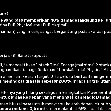
Lane)
ate yang bisa memberikan 40% damage langsung ke Tur
bisa
Full Physical
atau
Full Magical
).
hanism
) yang lincah, sangat bergantung pada akurasi po
rja skill Bane terupdate:
l, ia mengaktifkan 1
stack Tidal Energy
(maksimal 2
stack
hasilkan damage fisik masif berskala total
Physical Att
 meriam ke arah target. Jika peluru berhasil mengelimi
is meningkat drastis sebesar 200%
. Ini adalah trik uta
P-nya yang hilang sekaligus meningkatkan
Movement 
ntuk kipas ke depan yang menghasilkan Magic Damag
nan hiu raksasa untuk menyerbu ke arah depan. Musuh 
 udara) selama 0,4 detik
, dan melambat 65%. Luar biasan