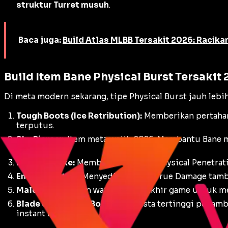
struktur Turret musuh
.
Baca juga:
Build Atlas MLBB Tersakit 2026: Racika
Build Item Bane Physical Burst Tersakit
Di meta modern sekarang, tipe
Physical Burst
jauh lebi
Tough Boots (Ice Retribution):
Memberikan pertahan
terputus.
Sky Piercer:
Item meta wajib 2026. Membantu Bane m
skill 1.
Hunter Strike:
Memberikan status
Physical Penetrat
Endless Battle:
Menyediakan efek
True Damage
tamb
Malefic Roar:
Item wajib di fase akhir game untuk 
Blade of Despair (BoD):
Item kasta tertinggi penam
instant kill
.