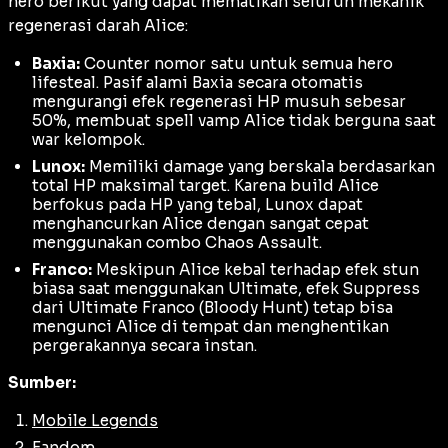
hero berikut yang dapat mematikan seluruh mekanik
regenerasi darah Alice:
Baxia:
Counter
nomor satu untuk semua hero
lifesteal
. Pasif alami Baxia secara otomatis
mengurangi efek regenerasi HP musuh sebesar
50%, membuat
spell vamp
Alice tidak berguna saat
war
kelompok.
Lunox:
Memiliki
damage
yang berskala berdasarkan
total HP maksimal target. Karena
build
Alice
berfokus pada HP yang tebal, Lunox dapat
menghancurkan Alice dengan sangat cepat
menggunakan combo
Chaos Assault
.
Franco:
Meskipun Alice kebal terhadap efek stun
biasa saat menggunakan Ultimate, efek
Suppress
dari Ultimate Franco (
Bloody Hunt
) tetap bisa
mengunci Alice di tempat dan menghentikan
pergerakannya secara instan.
Sumber:
Mobile Legends
Fandom