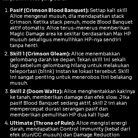
Pasif (Crimson Blood Banquet):
Setiap kali skill
Alice mengenai musuh, dia mendapatkan
stack
Crimson
. Ketika
stack
penuh, mode
Blood Banquet
aktif otomatis: Alice terus-menerus memberikan
Magic Damage
area ke sekitar berdasarkan Max HP
musuh sekaligus memulihkan HP-nya sendiri
tanpa henti.
Skill 1 (Crimson Gleam):
Alice menembakkan
gelombang darah ke depan. Tekan skill ini sekali
lagi sebelum gelombang hilang untuk melakukan
teleportasi (
blink
) instan ke lokasi tersebut. Skill
ini sangat penting untuk menerobos lini belakang
musuh.
Skill 2 (Doom Waltz):
Alice menghentakkan kakinya
ke tanah, memberikan damage dan efek
slow
. Jika
pasif
Blood Banquet
sedang aktif, skill 2 ini akan
mempercepat durasi serangan pasif dan
memberikan pemulihan HP dua kali lipat.
Ultimate (Throne of Ruin):
Alice mengisi energi
darah, mendapatkan
Control Immunity
(kebal dari
efek stun/CC musuh) dan
Damage Reduction