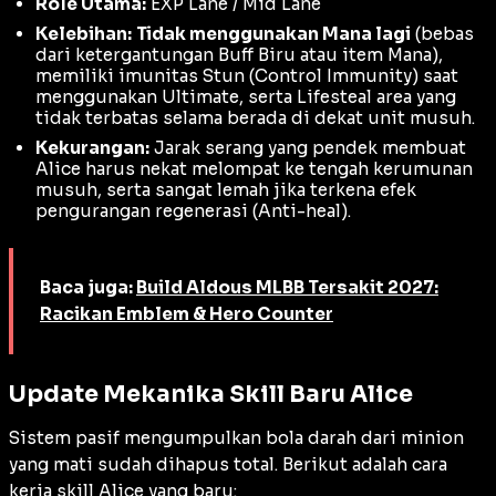
Role Utama:
EXP Lane / Mid Lane
Kelebihan:
Tidak menggunakan Mana lagi
(bebas
dari ketergantungan
Buff
Biru atau item Mana),
memiliki imunitas
Stun
(
Control Immunity
) saat
menggunakan Ultimate, serta
Lifesteal
area yang
tidak terbatas selama berada di dekat unit musuh.
Kekurangan:
Jarak serang yang pendek membuat
Alice harus nekat melompat ke tengah kerumunan
musuh, serta sangat lemah jika terkena efek
pengurangan regenerasi (
Anti-heal
).
Baca juga:
Build Aldous MLBB Tersakit 2027:
Racikan Emblem & Hero Counter
Update Mekanika Skill Baru Alice
Sistem pasif mengumpulkan bola darah dari minion
yang mati sudah dihapus total. Berikut adalah cara
kerja skill Alice yang baru: