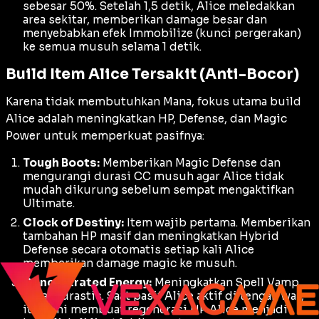
sebesar 50%. Setelah 1,5 detik, Alice meledakkan
area sekitar, memberikan
damage
besar dan
menyebabkan efek
Immobilize
(kunci pergerakan)
ke semua musuh selama 1 detik.
Build Item Alice Tersakit (Anti-Bocor)
Karena tidak membutuhkan Mana, fokus utama
build
Alice adalah meningkatkan HP,
Defense
, dan
Magic
Power
untuk memperkuat pasifnya:
Tough Boots:
Memberikan
Magic Defense
dan
mengurangi durasi CC musuh agar Alice tidak
mudah dikurung sebelum sempat mengaktifkan
Ultimate.
Clock of Destiny:
Item wajib pertama. Memberikan
tambahan HP masif dan meningkatkan
Hybrid
Defense
secara otomatis setiap kali Alice
memberikan
damage
magic ke musuh.
Concentrated Energy:
Meningkatkan
Spell Vamp
secara drastis. Saat pasif Alice aktif di tengah
war
,
item ini membuat regenerasi HP Alice menjadi