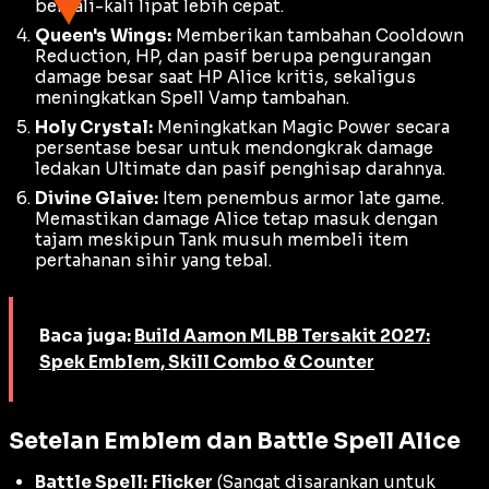
berkali-kali lipat lebih cepat.
Queen's Wings:
Memberikan tambahan
Cooldown
Reduction
, HP, dan pasif berupa pengurangan
damage besar saat HP Alice kritis, sekaligus
meningkatkan
Spell Vamp
tambahan.
Holy Crystal:
Meningkatkan
Magic Power
secara
persentase besar untuk mendongkrak
damage
ledakan Ultimate dan pasif penghisap darahnya.
Divine Glaive:
Item penembus armor
late game
.
Memastikan
damage
Alice tetap masuk dengan
tajam meskipun
Tank
musuh membeli item
pertahanan sihir yang tebal.
Baca juga:
Build Aamon MLBB Tersakit 2027:
Spek Emblem, Skill Combo & Counter
Setelan Emblem dan Battle Spell Alice
Battle Spell:
Flicker
(Sangat disarankan untuk