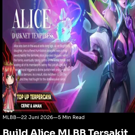
Login
MLBB
—
22 Juni 2026
—
5
Min Read
Build Alice MLBB Tersakit