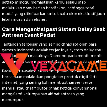
setiap minggu memastikan kamu selalu siap
melakukan
draw
harian berdiskon, sehingga total
modal yang dikeluarkan untuk satu skin eksklusif jauh
lebih murah dan efisien.
Cara Mengantisipasi Sistem Delay Saat
Antrean Event Padat
Tantangan terbesar yang sering dihadapi oleh para
gamers
Indonesia adalah terjadinya
system delay
atau
keterlambatan masuknya Diamond pada menit-menit
awal pembukaan misi
event
(fase
top up
gratis tiket).
Pada waktu-waktu sibuk ini, jutaan pemain secara
bersamaan melakukan pengisian produk digital di
internet, yang sering kali membuat server-server
manual atau distributor pihak ketiga konvensional
mengalami kelumpuhan akibat antrean yang
menumpuk.