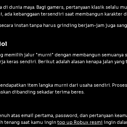
di dunia maya. Bagi gamers, pertanyaan klasik selalu munc
si, ada kebanggaan tersendiri saat membangun karakter da
 secara instan tanpa harus grinding berjam-jam juga san
Nol
ang memilih jalur "murni" dengan membangun semuanya se
 keras sendiri. Berikut adalah alasan kenapa jalan yang t
 mendapatkan item langka murni dari usaha sendiri. Pr
askan dibanding sekadar terima beres.
uh atas email pertama, password, dan pertanyaan keama
bih tenang saat kamu ingin
top up Robux resmi
ingin dala