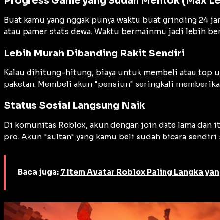
Progress Game yang Sudah Mentok (Max Le
Buat kamu yang nggak punya waktu buat grinding 24 jam,
atau pamer stats dewa. Waktu bermainmu jadi lebih be
Lebih Murah Dibanding Rakit Sendiri
Kalau dihitung-hitung, biaya untuk membeli atau
top 
paketan. Membeli akun "pensiun" seringkali memberikan 
Status Sosial Langsung Naik
Di komunitas Roblox, akun dengan join date lama dan i
pro. Akun "sultan" yang kamu beli sudah bicara sendiri
Baca juga:
7 Item Avatar Roblox Paling Langka ya