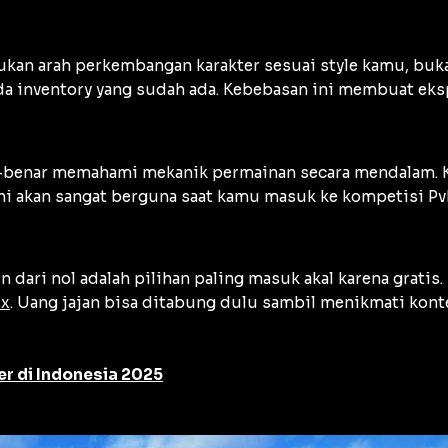
an arah perkembangan karakter sesuai style kamu, buka
a inventory yang sudah ada. Kebebasan ini membuat ekspl
-benar memahami mekanik permainan secara mendalam. Ka
 ini akan sangat berguna saat kamu masuk ke kompetisi P
n dari nol adalah pilihan paling masuk akal karena grati
ux
. Uang jajan bisa ditabung dulu sambil menikmati konte
er di Indonesia 2025