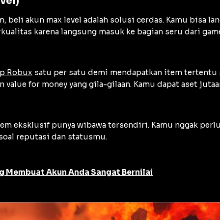
vel)
 beli akun max level adalah solusi cerdas. Kamu bisa la
rkualitas karena langsung masuk ke bagian seru dari ga
up Robux
satu per satu demi mendapatkan item tertentu s
value for money yang gila-gilaan. Kamu dapat aset jutaa
tem eksklusif punya wibawa tersendiri. Kamu nggak perl
 soal reputasi dan statusmu.
ng Membuat Akun Anda Sangat Bernilai