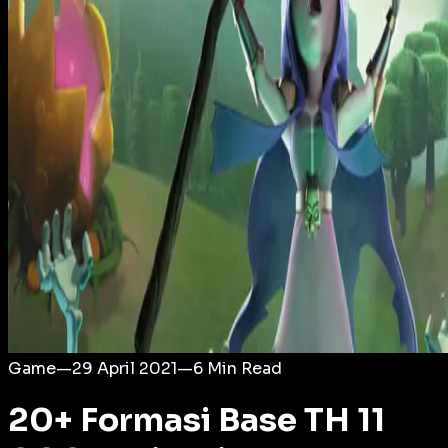
Login
Game
—
29 April 2021
—
6
Min Read
20+ Formasi Base TH 11