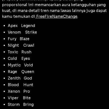
proporsional ini memancarkan aura ketangguhan yang
kuat, di mana detail tren nama lawas lainnya juga dapat
kamu temukan di
FreeFireNameChange
.
ApexᅠLegend
Venomᅠ Strike
FuryᅠBlaze
Nightᅠ Crawl
ToxicᅠRush
Coldᅠ Eyes
MysticᅠVoid
Rageᅠ Queen
ZenithᅠGod
Bloodᅠ Hunt
XenonᅠPro
Viperᅠ Bite
StormᅠBring