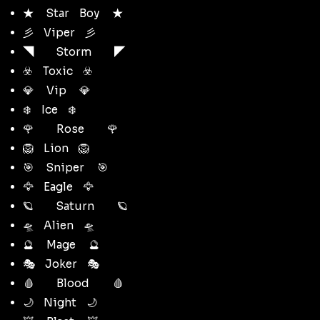
★ᅠ StarᅠBoyᅠ ★
彡ᅠViperᅠ彡
◥ᅠᅠ Stormᅠᅠ ◤
☣️ᅠToxicᅠ☣️
💎ᅠ Vipᅠ 💎
❄️ᅠIceᅠ❄️
🌹ᅠᅠ Roseᅠᅠ 🌹
🦁ᅠLionᅠ🦁
🎯ᅠ Sniperᅠ 🎯
🦅ᅠEagleᅠ🦅
🪐ᅠᅠ Saturnᅠᅠ 🪐
🛸ᅠAlienᅠ🛸
🔮ᅠ Mageᅠ 🔮
🎭ᅠJokerᅠ🎭
🩸ᅠᅠ Bloodᅠᅠ 🩸
🌙ᅠNightᅠ🌙