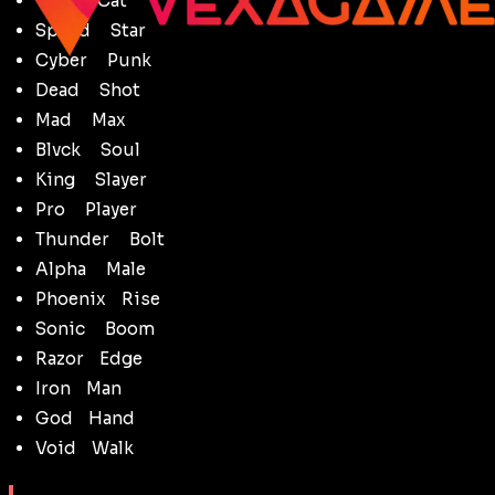
Wildᅠ Cat
Speedᅠ Star
Cyberᅠ Punk
Deadᅠ Shot
Madᅠ Max
Blvckᅠ Soul
Kingᅠ Slayer
Proᅠ Player
Thunderᅠ Bolt
Alphaᅠ Male
PhoenixᅠRise
Sonicᅠ Boom
RazorᅠEdge
IronᅠMan
GodᅠHand
VoidᅠWalk