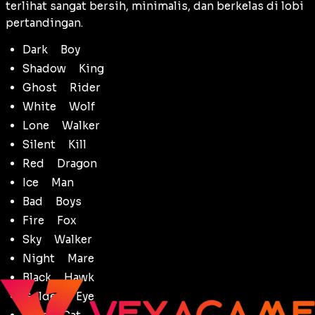
terlihat sangat bersih, minimalis, dan berkelas di lobi
pertandingan.
Darkᅠ Boy
Shadowᅠ King
Ghostᅠ Rider
Whiteᅠ Wolf
Loneᅠ Walker
Silentᅠ Kill
Redᅠ Dragon
Iceᅠ Man
Badᅠ Boys
Fireᅠ Fox
Skyᅠ Walker
Nightᅠ Mare
Blackᅠ Hawk
Goldenᅠ Eye