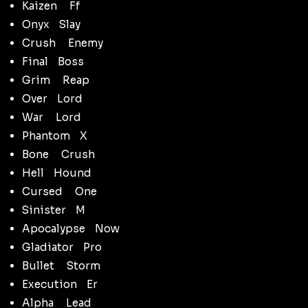
Kaizenᅠ Ff
OnyxᅠSlay
Crushᅠ Enemy
FinalᅠBoss
Grimᅠ Reap
OverᅠLord
Warᅠ Lord
PhantomᅠX
Boneᅠ Crush
HellᅠHound
Cursedᅠ One
SinisterᅠM
ApocalypseᅠNow
GladiatorᅠPro
Bulletᅠ Storm
ExecutionᅠEr
Alphaᅠ Lead