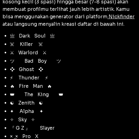
kosong kecil (3 spasi) hingga besar (7-8 spasi) akan
membuat profilmu terlihat jauh lebih artistik. Kamu
bisa menggunakan generator dari platform
Nickfinder
atau langsung menyalin kreasi daftar di bawah ini.
亗ᅠDarkᅠSoulᅠ亗
☠️ᅠ Killerᅠ ☠️
⚔️ᅠWarlordᅠ⚔️
ツᅠᅠ BadᅠBoyᅠᅠ ツ
❖ᅠGhostᅠ❖
⚡ᅠ Thunderᅠ ⚡
🔥ᅠFireᅠManᅠ🔥
👑ᅠᅠ TheᅠKingᅠᅠ 👑
☯️ᅠZenithᅠ☯️
✦ᅠ Alphaᅠ ✦
✧ᅠSkyᅠ✧
『 G Z 』ᅠᅠ Slayer
× ͜ ×ᅠProᅠX