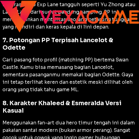
Ilustrasi hero
Exp Lane
tangguh seperti Yu Zhong atau
Lapu-Lapu dari sudut pandang samping. PP ini
mencerminkan mentalitas seorang petarung tunggal
yang mandiri dan keras kepala di lini depan.
7. Potongan PP Terpisah Lancelot &
Odette
Cari pasang foto profil (
matching PP
) bertema
Swan
Castle
. Kamu bisa memasang bagian Lancelot,
sementara pasanganmu memakai bagian Odette. Gaya
ini tetap terlihat keren dan estetik meski dilihat oleh
orang yang tidak tahu game ML.
8. Karakter Khaleed & Esmeralda Versi
Kasual
Menggunakan fan-art dua hero timur tengah ini dalam
pakaian santai modern (bukan
armor
perang). Sangat
cocok untuk cowok yang ingin pamer hubungan