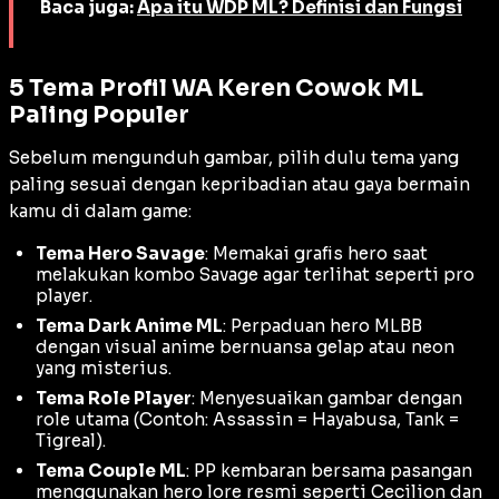
Baca juga:
Apa itu WDP ML? Definisi dan Fungsi
5 Tema Profil WA Keren Cowok ML
Paling Populer
Sebelum mengunduh gambar, pilih dulu tema yang
paling sesuai dengan kepribadian atau
gaya bermain
kamu di dalam game:
Tema Hero Savage
: Memakai grafis hero saat
melakukan kombo
Savage
agar terlihat seperti
pro
player
.
Tema Dark Anime ML
: Perpaduan hero MLBB
dengan visual anime bernuansa gelap atau neon
yang misterius.
Tema Role Player
: Menyesuaikan gambar dengan
role
utama (Contoh: Assassin = Hayabusa, Tank =
Tigreal).
Tema Couple ML
: PP kembaran bersama pasangan
menggunakan hero
lore
resmi seperti Cecilion dan