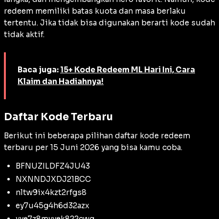
redeem memiliki batas kuota dan masa berlaku
tertentu. Jika tidak bisa digunakan berarti kode sudah
tidak aktif.
Baca juga:
15+ Kode Redeem ML Hari Ini, Cara
Klaim dan Hadiahnya!
Daftar Kode Terbaru
Berikut ini beberapa pilihan daftar kode redeem
terbaru per 15 Juni 2026 yang bisa kamu coba.
BFNUZILDFZ4JU43
NXNNDJXDJ21BCC
nltw9ix4kzt2rfgs8
ey7u45g4h6d32azx
vye7z8mvvek822cwg