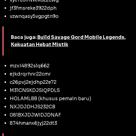
jf3fmsreke3922dph
vzwnqasy5vgpgtn9o
Baca juga:
Build Savage Gord Mobile Legends,
Kekuatan Hebat Mistik
mzxi4892slq662
ejkdrqrhnr22cmr
c26pvj2ejdhp22e72
M31CNSKDJSIQPDLS
HOLAMLBB (khusus pemain baru)
NXJDJDHJS232CB
081BXJDJWIDJDNAF
874hmanx6jyj22dt3