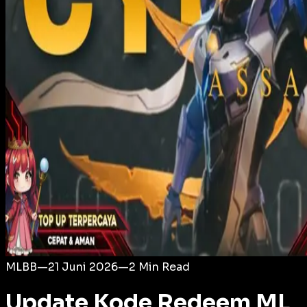
Login
MLBB
—
21 Juni 2026
—
2
Min Read
Update Kode Redeem ML