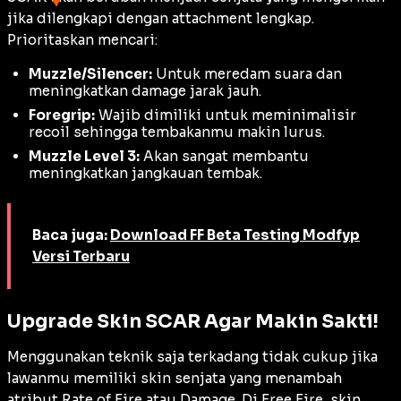
jika dilengkapi dengan
attachment
lengkap.
Prioritaskan mencari:
Muzzle/Silencer:
Untuk meredam suara dan
meningkatkan
damage
jarak jauh.
Foregrip:
Wajib dimiliki untuk meminimalisir
recoil
sehingga tembakanmu makin lurus.
Muzzle Level 3:
Akan sangat membantu
meningkatkan jangkauan tembak.
Baca juga:
Download FF Beta Testing Modfyp
Versi Terbaru
Upgrade Skin SCAR Agar Makin Sakti!
Menggunakan teknik saja terkadang tidak cukup jika
lawanmu memiliki
skin
senjata yang menambah
atribut
Rate of Fire
atau
Damage
. Di
Free Fire
,
skin