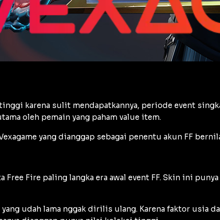
tinggi karena sulit mendapatkannya, periode event singka
rutama oleh pemain yang paham value item.
si Vexagame yang dianggap sebagai penentu akun FF bernil
 Free Fire paling langka era awal event FF. Skin ini pu
, yang udah lama nggak dirilis ulang. Karena faktor usi