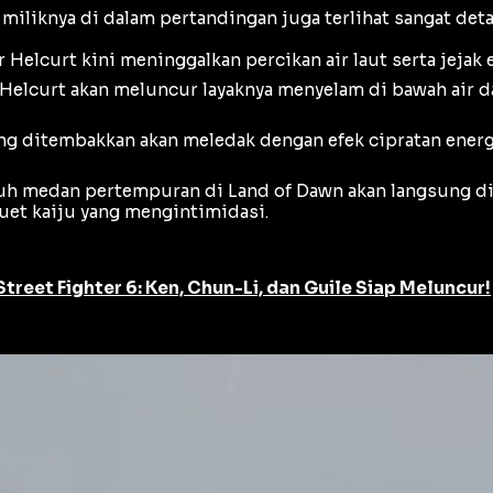
 miliknya di dalam pertandingan juga terlihat sangat deta
 Helcurt kini meninggalkan percikan air laut serta jejak 
 Helcurt akan meluncur layaknya menyelam di bawah air da
ng ditembakkan akan meledak dengan efek cipratan energ
uruh medan pertempuran di Land of Dawn akan langsung d
uet kaiju yang mengintimidasi.
reet Fighter 6: Ken, Chun-Li, dan Guile Siap Meluncur!