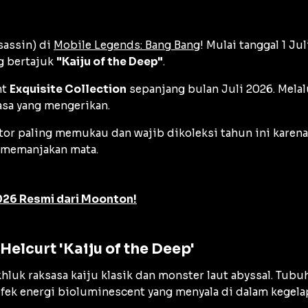
sassin
) di
Mobile Legends: Bang Bang
! Mulai tanggal 1 J
g bertajuk
"Kaiju of the Deep"
.
nt
Exquisite Collection
sepanjang bulan Juli 2026. Mela
asa yang mengerikan.
tor
paling memukau dan wajib dikoleksi tahun ini karena 
t memanjakan mata.
2026 Resmi dari Moonton!
elcurt 'Kaiju of the Deep'
khluk raksasa kaiju klasik dan monster laut
abyssal
. Tubu
efek energi
bioluminescent
yang menyala di dalam kegela