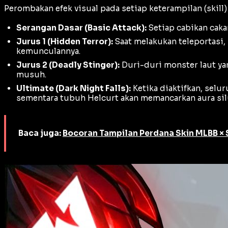
Perombakan efek visual pada setiap keterampilan (
skill
)
Serangan Dasar (
Basic Attack
):
Setiap cabikan cakar
Jurus 1 (
Hidden Terror
):
Saat melakukan teleportasi,
kemunculannya.
Jurus 2 (
Deadly Stinger
):
Duri-duri monster laut ya
musuh.
Ultimate (
Dark Night Falls
):
Ketika diaktifkan, sel
sementara tubuh Helcurt akan memancarkan aura sil
Baca juga:
Bocoran Tampilan Perdana Skin MLBB × St