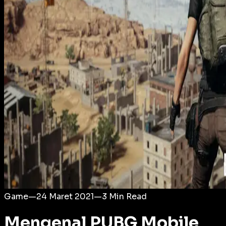
Login
Game
—
24 Maret 2021
—
3
Min Read
Mengenal PUBG Mobile