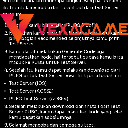
Berikut ini adalah beberapa langkah yang harus kamu
ikuti untuk mencoba dan download dari Test Server
game ini:
Pertama kamu buka game PUBG Mobile.
Kemudian kamu masuk ke bagian event. Lalu kamu
pilih bagian Recomended selanjutnya kamu pilih
Test Server.
Kamu dapat melakukan Generate Code agar
mendapatkan kode, hal tersebut supaya kamu bisa
masuk ke PUBG untuk Test Server.
Setelah itu kamu dapat melakukan download dari
PUBG untuk Test Server lewat link pada bawah ini:
Test Server
(iOS)
Test Server
(AOS32)
PUBG
Test Server
(AOS64)
Setelah melakukan download dan install dari Test
Server PUBG, kamu dapat masukan kode yang telah
kamu dapatkan sebelumnya.
Selamat mencoba dan semoga sukses.