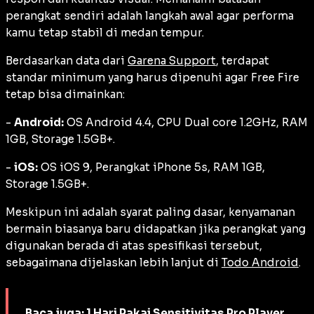
perangkat sendiri adalah langkah awal agar performa
kamu tetap stabil di medan tempur.
Berdasarkan data dari
Garena Support
, terdapat
standar minimum yang harus dipenuhi agar Free Fire
tetap bisa dimainkan:
-
Android:
OS Android 4.4, CPU Dual core 1.2GHz, RAM
1GB, Storage 1.5GB+.
-
iOS:
OS iOS 9, Perangkat iPhone 5s, RAM 1GB,
Storage 1.5GB+.
Meskipun ini adalah syarat paling dasar, kenyamanan
bermain biasanya baru didapatkan jika perangkat yang
digunakan berada di atas spesifikasi tersebut,
sebagaimana dijelaskan lebih lanjut di
Todo Android
.
Baca juga:
1 Hari Pakai Sensitivitas Pro Player