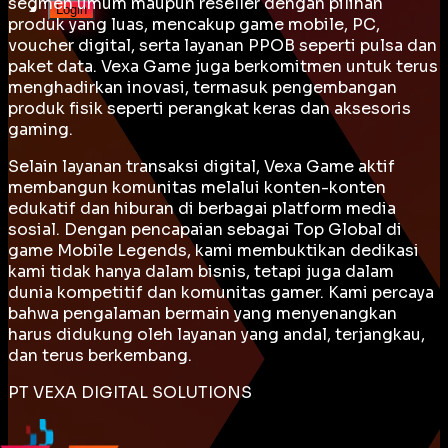
segmen umum maupun reseller dengan pilihan
Login
produk yang luas, mencakup game mobile, PC,
voucher digital, serta layanan PPOB seperti pulsa dan
paket data. Vexa Game juga berkomitmen untuk terus
menghadirkan inovasi, termasuk pengembangan
produk fisik seperti perangkat keras dan aksesoris
gaming.
Selain layanan transaksi digital, Vexa Game aktif
membangun komunitas melalui konten-konten
edukatif dan hiburan di berbagai platform media
sosial. Dengan pencapaian sebagai
Top Global
di
game Mobile Legends, kami membuktikan dedikasi
kami tidak hanya dalam bisnis, tetapi juga dalam
dunia kompetitif dan komunitas gamer. Kami percaya
bahwa pengalaman bermain yang menyenangkan
harus didukung oleh layanan yang andal, terjangkau,
dan terus berkembang.
PT VEXA DIGITAL SOLUTIONS