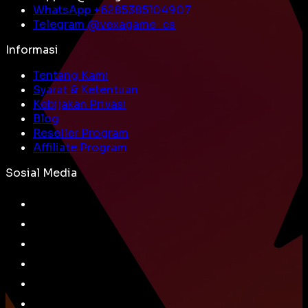
WhatsApp +
6285385104907
Telegram @
vexagame_cs
Informasi
Tentang Kami
Syarat & Ketentuan
Kebijakan Privasi
Blog
Reseller Program
Affiliate Program
Sosial Media