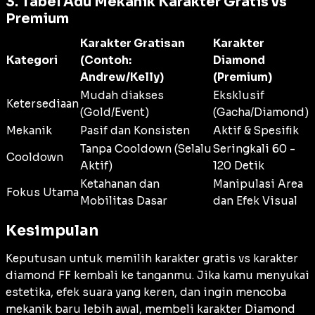
3. Tabel Adu Mekanik Karakter Gratis vs
Premium
Karakter Gratisan
Karakter
Kategori
(Contoh:
Diamond
Andrew/Kelly)
(Premium)
Mudah diakses
Eksklusif
Ketersediaan
(Gold/Event)
(Gacha/Diamond)
Mekanik
Pasif dan Konsisten
Aktif & Spesifik
Tanpa Cooldown (Selalu
Seringkali 60 -
Cooldown
Aktif)
120 Detik
Ketahanan dan
Manipulasi Area
Fokus Utama
Mobilitas Dasar
dan Efek Visual
Kesimpulan
Keputusan untuk memilih karakter gratis vs karakter
diamond FF kembali ke tanganmu. Jika kamu menyukai
estetika, efek suara yang keren, dan ingin mencoba
mekanik baru lebih awal, membeli karakter Diamond