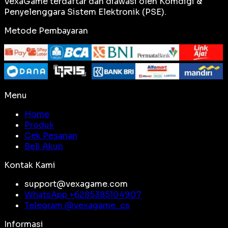
VexaGame terdaftar dan diawasi oleh Komdigi &
Penyelenggara Sistem Elektronik (PSE).
Metode Pembayaran
Menu
Home
Produk
Cek Pesanan
Beli Akun
Kontak Kami
support@vexagame.com
WhatsApp +
6285385104907
Telegram @
vexagame_cs
Informasi