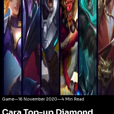
Login
Game
—
16 November 2020
—
4
Min Read
Cara Top-up Diamond