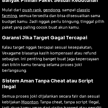
Banyak Pilihan Paket Sesuai Kebutuhan
Mulai dari
push rank
,
gendong
, sampai
classic
farming
, semua tersedia dan bisa disesuaikan sama
budget kamu. Jadi nggak perlu bingung, tinggal pilih
paket yang paling cocok buat akun kamu.
Garansi Jika Target Gagal Tercapai
Kalau target nggak tercapai sesuai kesepakatan,
Vexagame biasanya kasih kompensasi atau refund
sebagian. Ini penting banget buat jaga kepercayaan
dan bikin kamu tenang selama proses joki
berlangsung.
Sistem Aman Tanpa Cheat atau Script
Ilegal
Semua proses joki dijalankan secara fair dan sesuai
kebijakan
Moonton
. Tanpa cheat, tanpa script ilegal,
jadi akun kamu aman dari risiko banned atau penalti.