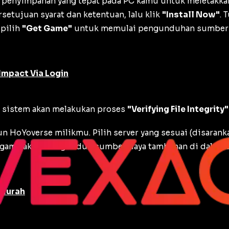
penyimpanan yang tepat pada PC kamu untuk meletakkan
rsetujuan syarat dan ketentuan, lalu klik
"Install Now"
. 
 pilih
"Get Game"
untuk memulai pengunduhan sumber d
Impact Via Login
, sistem akan melakukan proses
"Verifying File Integrity"
un HoYoverse milikmu. Pilih server yang sesuai (disaran
k, game akan mengunduh sumber daya tambahan di dalam a
 Murah