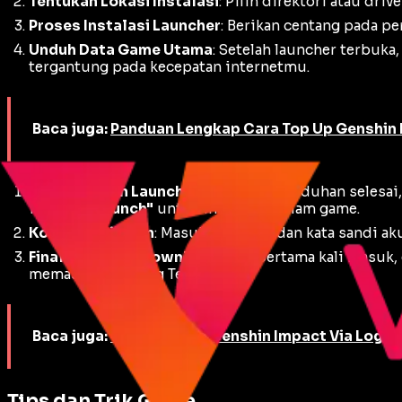
Tentukan Lokasi Instalasi
: Pilih direktori atau
drive
Proses Instalasi Launcher
: Berikan centang pada pe
Unduh Data Game Utama
: Setelah
launcher
terbuka,
tergantung pada kecepatan internetmu.
Baca juga:
Panduan Lengkap Cara Top Up Genshin 
Verifikasi dan Launch
: Setelah pengunduhan selesai
itu, klik
"Launch"
untuk masuk ke dalam game.
Konfigurasi Akun
: Masukkan email dan kata sandi ak
Final Resource Download
: Saat pertama kali masu
memasuki gerbang Teyvat.
Baca juga:
7 Tips Top Up Genshin Impact Via Login
Tips dan Trik Game