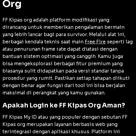
Org
FF Kipas org adalah platform modifikasi yang
dirancang untuk memberikan pengalaman bermain
yang lebih lancar bagi para survivor. Melalui alat ini,
berbagai kendala teknis saat main
Free Fire
seperti
lag
atau penurunan
frame rate
dapat diatasi dengan
bantuan sistem optimasi yang canggih. Kamu juga
bisa mengeksplorasi berbagai fitur premium yang
biasanya sulit didapatkan pada versi standar tanpa
prosedur yang rumit. Pastikan setiap tahapan diikuti
dengan benar agar fungsi dari tool ini bisa berjalan
maksimal di perangkat yang kamu gunakan.
Apakah Login ke FF Kipas Org Aman?
FF Kipas My ID atau yang populer dengan sebutan FF
Kipas org merupakan layanan berbasis web yang
terintegrasi dengan aplikasi khusus. Platform ini