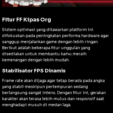
Fitur FF Kipas Org
Sistem optimasi yang ditawarkan platform ini
difokuskan pada peningkatan performa hardware agar
sanggup menjalankan game dengan lebih ringan.
Berikut adalah beberapa fitur unggulan yang
disediakan untuk membantu kamu meraih
kemenangan dengan lebih mudah.
Stabilisator FPS Dinamis
Frame rate
akan dijaga agar tetap berada pada angka
yang stabil meskipun pertempuran sedang
berlangsung sangat intens. Dengan fitur ini, gerakan
karakter akan terasa lebih mulus dan responsif saat
menghadapi musuh di medan laga.