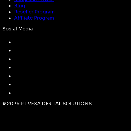
Blog
Reseller Program
Affiliate Program
Sosial Media
©
2026
PT VEXA DIGITAL SOLUTIONS