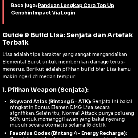
Baca juga:
Panduan Lengkap Cara Top Up
Genshin Impact Via Login
Guide & Build Lisa: Senjata dan Artefak
Terbaik
Lisa adalah tipe karakter yang sangat mengandalkan
Elemental Burst
untuk memberikan
damage
terus-
menerus. Berikut adalah pilihan
build
biar Lisa kamu
makin ngeri di medan tempur:
1. Pilihan Weapon (Senjata):
Skyward Atlas (Bintang 5 - ATK):
Senjata ini bakal
ningkatin Bonus Elemen DMG Lisa secara
signifikan. Selain itu,
Normal Attack
punya peluang
50% untuk memanggil awan yang bakal nyerang
musuh secara otomatis selama 15 detik.
Favonius Codex (Bintang 4 - Energy Recharge):