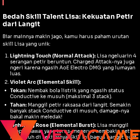
Bedah Skill Talent Lisa: Kekuatan Petir
dari Langit
Biar mainnya makin jago, kamu harus paham urutan
skill Lisa yang unik:
Lightning Touch (Normal Attack):
Lisa ngeluarin 4
serangan petir beruntun.
Charged Attack
-nya juga
ngeri karena ngasih AoE Electro DMG yang lumayan
luas.
Violet Arc (Elemental Skill):
Tekan:
Nembak bola listrik yang ngasih status
Conductive
ke musuh (maksimal 3
stack
).
Tahan:
Manggil petir raksasa dari langit. Semakin
banyak
stack Conductive
di musuh, damage-nya
bakal makin meledak!
Lightning Rose (Elemental Burst):
Lisa manggil
lampu mawar yang terus-menerus nembakin petir
ke musuh di sekitarnya. Skill ini bagus banget buat