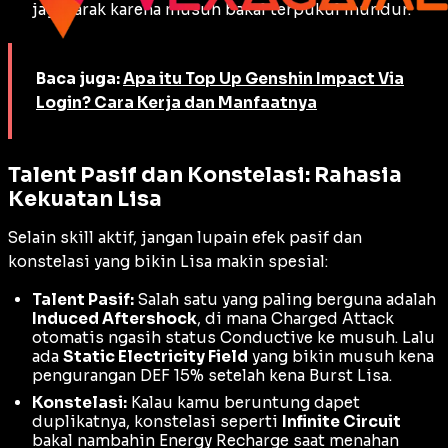
jaga jarak karena musuh bakal terpukul mundur.
Baca juga:
Apa itu Top Up Genshin Impact Via
Login? Cara Kerja dan Manfaatnya
Talent Pasif dan Konstelasi: Rahasia
Kekuatan Lisa
Selain skill aktif, jangan lupain efek pasif dan
konstelasi yang bikin Lisa makin spesial:
Talent Pasif:
Salah satu yang paling berguna adalah
Induced Aftershock
, di mana
Charged Attack
otomatis ngasih status
Conductive
ke musuh. Lalu
ada
Static Electricity Field
yang bikin musuh kena
pengurangan DEF 15% setelah kena
Burst
Lisa.
Konstelasi:
Kalau kamu beruntung dapet
duplikatnya, konstelasi seperti
Infinite Circuit
bakal nambahin Energy Recharge saat menahan