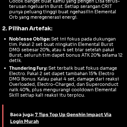
Cocok banget buat kamu yang pengen Lisa terus-
terusan ngeluarin
Burst
. Setiap serangan
CRIT
punya peluang tinggi buat ngehasilin
Elemental
Orb
yang meregenerasi energi.
2. Pilihan Artefak:
Noblesse Oblige:
Set ini fokus pada dukungan
tim. Pakai 2 set buat ningkatin
Elemental Burst
DMG
sebesar 20%, atau 4 set biar setelah pakai
Burst
, seluruh tim dapet bonus ATK 20% selama 12
detik.
Thundering Fury:
Set terbaik buat fokus
damage
Electro. Pakai 2 set dapet tambahan 15% Electro
DMG Bonus. Kalau pakai 4 set, damage dari reaksi
Overloaded
,
Electro-Charged
, dan
Superconduct
naik 40%, plus mengurangi
cooldown Elemental
Skill
setiap kali reaksi itu terpicu.
Baca juga:
7 Tips Top Up Genshin Impact Via
Login Murah