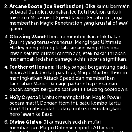
Arcane Boots (Ice Retribution)
: Jika kamu bermain
sebagai
Jungler
, gunakan
Ice Retribution
untuk
mencuri
Movement Speed
lawan. Sepatu ini juga
memberikan
Magic Penetration
yang krusial di awal
game.
Glowing Wand
: Item ini memberikan efek bakar
(
burn
) yang terus-menerus. Mengingat
Ultimate
Harley menghitung total
damage
yang diterima
lawan selama durasi cincin api, efek bakar ini akan
menambah ledakan
damage
akhir secara signifikan.
Feather of Heaven
: Harley sangat bergantung pada
Basic Attack
berkat pasifnya,
Magic Master
. Item ini
meningkatkan
Attack Speed
dan memberikan
tambahan
Magic Damage
pada setiap serangan
dasar, sangat berguna saat Skill 1 sedang
cooldown
.
Holy Crystal
: Untuk meningkatkan
Magic Power
secara masif. Dengan item ini, satu kombo kartu
dan
Ultimate
sudah cukup untuk memulangkan
hero lawan ke
Base
.
Divine Glaive
: Jika musuh sudah mulai
membangun
Magic Defense
seperti
Athena's