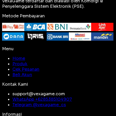
VexaGame terdaftar dan diawasi oleh Komdigi &
Penyelenggara Sistem Elektronik (PSE).
Metode Pembayaran
Menu
Home
Produk
Cek Pesanan
Beli Akun
Kontak Kami
support@vexagame.com
WhatsApp +
6285385104907
Telegram @
vexagame_cs
Informasi