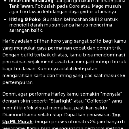
Incar Lini Belakang
: Jangan gunakan
Ultimate
pada
Tank
lawan. Fokuslah pada
Core
atau
Mage
musuh
agar tim lawan kehilangan daya gedor utamanya.
Kiting & Poke
: Gunakan kelincahan Skill 2 untuk
mencicil darah musuh tanpa harus menerima
serangan balik.
Harley adalah pilihan hero yang sangat solid bagi kamu
yang menyukai gaya permainan cepat dan penuh trik.
Dengan
build
terbaik di atas, kamu bisa mendominasi
permainan sejak menit awal dan menjadi mimpi buruk
bagi tim lawan. Kuncinya adalah ketepatan
mengarahkan kartu dan
timing
yang pas saat masuk ke
pertempuran.
Denni, agar performa Harley kamu semakin "menyala"
dengan
skin
seperti "Starlight" atau "Collector" yang
memiliki efek visual memukau, pastikan saldo
Diamond kamu selalu siap. Dapatkan penawaran
Top
Up ML Murah
dengan proses otomatis 24 jam hanya di
Vexagame. Kamu bisa menggunakan berbagai metode