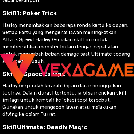
tebal sekalipun.
Skill 1: Poker Trick
Harley menembakkan beberapa ronde kartu ke depan.
Setiap kartu yang mengenai lawan meningkatkan
Attack Speed
Harley. Gunakan
skill
ini untuk
membersihkan monster hutan dengan cepat atau
untuk menambah beban
damage
saat
Ultimate
sedang
aktif pada musuh.
Skill 2: Space Escape
Harley berpindah ke arah depan dan meninggalkan
topinya. Dalam durasi tertentu, ia bisa menekan
skill
ini lagi untuk kembali ke lokasi topi tersebut.
Gunakan untuk mengecoh lawan atau melakukan
diving
ke dalam
Turret
.
Skill Ultimate: Deadly Magic