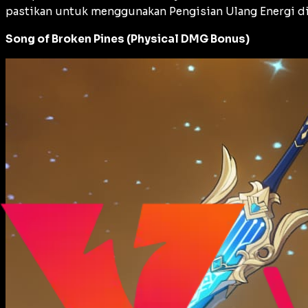
pastikan untuk menggunakan Pengisian Ulang Energi d
Song of Broken Pines (Physical DMG Bonus)