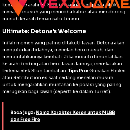
kembali ke arahnya. Skill ini sangat berguna untuk
menarik musuh yang mencoba kabur atau mendorong
musuh ke arah teman satu timmu.
Ultimate: Detona’s Welcome
Inilah momen yang paling ditakuti lawan. Detona akan
menjulurkan lidahnya, menelan hero musuh, dan
memuntahkannya kembali. Jika musuh dimuntahkan
ke arah dinding atau hero lawan lainnya, mereka akan
terkena efek
Stun
tambahan.
Tips Pro:
Gunakan
Flicker
atau
Retribution
es saat sedang menelan musuh
untuk mengarahkan muntahan ke posisi yang paling
merugikan bagi lawan (seperti ke dalam
Turret
).
Baca juga:
Nama Karakter Keren untuk MLBB
dan Free Fire