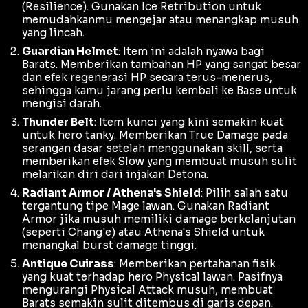
(
Resilience
). Gunakan
Ice Retribution
untuk
memudahkanmu mengejar atau menangkap musuh
yang lincah.
Guardian Helmet
: Item ini adalah nyawa bagi
Barats. Memberikan tambahan HP yang sangat besar
dan efek regenerasi HP secara terus-menerus,
sehingga kamu jarang perlu kembali ke
Base
untuk
mengisi darah.
Thunder Belt
: Item kunci yang kini semakin kuat
untuk hero
tanky
. Memberikan
True Damage
pada
serangan dasar setelah menggunakan skill, serta
memberikan efek
Slow
yang membuat musuh sulit
melarikan diri dari injakan Detona.
Radiant Armor / Athena's Shield
: Pilih salah satu
tergantung tipe
Mage
lawan. Gunakan
Radiant
Armor
jika musuh memiliki
damage
berkelanjutan
(seperti Chang'e) atau
Athena's Shield
untuk
menangkal
burst damage
tinggi.
Antique Cuirass
: Memberikan pertahanan fisik
yang kuat terhadap hero
Physical
lawan. Pasifnya
mengurangi
Physical Attack
musuh, membuat
Barats semakin sulit ditembus di garis depan.