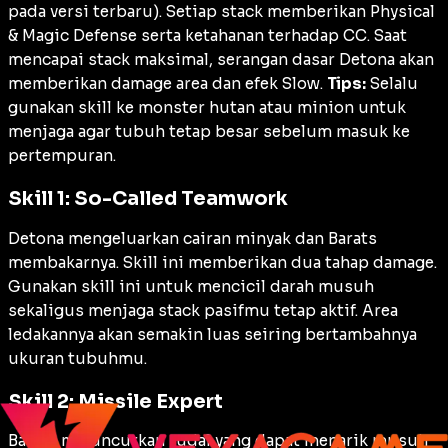
pada versi terbaru). Setiap
stack
memberikan
Physical
&
Magic Defense
serta ketahanan terhadap CC. Saat
mencapai
stack
maksimal, serangan dasar Detona akan
memberikan
damage
area dan efek
Slow
.
Tips:
Selalu
gunakan skill ke monster hutan atau minion untuk
menjaga agar tubuh tetap besar sebelum masuk ke
pertempuran.
Skill 1: So-Called Teamwork
Detona mengeluarkan cairan minyak dan Barats
membakarnya. Skill ini memberikan dua tahap
damage
.
Gunakan skill ini untuk mencicil darah musuh
sekaligus menjaga
stack
pasifmu tetap aktif. Area
ledakannya akan semakin luas seiring bertambahnya
ukuran tubuhmu.
Skill 2: Missile Expert
Barats meluncurkan rudal yang dapat menarik musuh