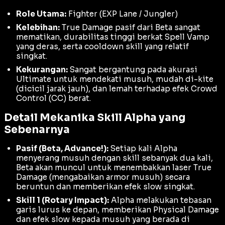
Role Utama:
Fighter (EXP Lane / Jungler)
Kelebihan:
True Damage
pasif dari Beta sangat
mematikan, durabilitas tinggi berkat
Spell Vamp
yang deras, serta cooldown skill yang relatif
singkat.
Kekurangan:
Sangat bergantung pada akurasi
Ultimate
untuk mendekati musuh, mudah di-
kite
(dicicil jarak jauh), dan lemah terhadap efek
Crowd
Control
(CC) berat.
Detail Mekanika Skill Alpha yang
Sebenarnya
Pasif (Beta, Advance!):
Setiap kali Alpha
menyerang musuh dengan skill sebanyak dua kali,
Beta akan muncul untuk menembakkan laser
True
Damage
(mengabaikan armor musuh) secara
beruntun dan memberikan efek
slow
singkat.
Skill 1 (Rotary Impact):
Alpha melakukan tebasan
garis lurus ke depan, memberikan
Physical Damage
dan efek
slow
kepada musuh yang berada di