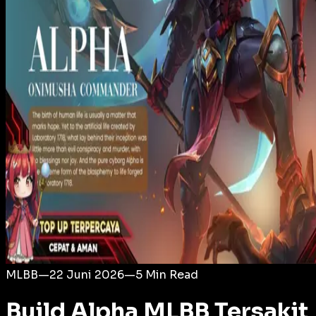
Login
MLBB
—
22 Juni 2026
—
5
Min Read
Build Alpha MLBB Tersakit