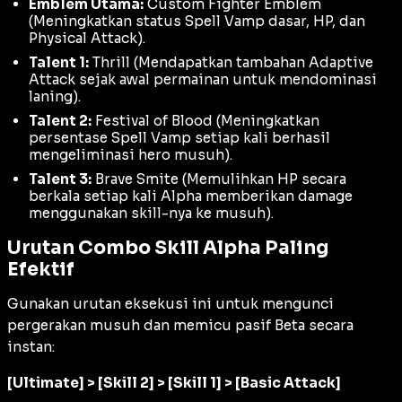
Emblem Utama:
Custom Fighter Emblem
(Meningkatkan status
Spell Vamp
dasar, HP, dan
Physical Attack
).
Talent 1:
Thrill
(Mendapatkan tambahan
Adaptive
Attack
sejak awal permainan untuk mendominasi
laning
).
Talent 2:
Festival of Blood
(Meningkatkan
persentase
Spell Vamp
setiap kali berhasil
mengeliminasi hero musuh).
Talent 3:
Brave Smite
(Memulihkan HP secara
berkala setiap kali Alpha memberikan damage
menggunakan skill-nya ke musuh).
Urutan Combo Skill Alpha Paling
Efektif
Gunakan urutan eksekusi ini untuk mengunci
pergerakan musuh dan memicu pasif Beta secara
instan:
[Ultimate] > [Skill 2] > [Skill 1] > [Basic Attack]