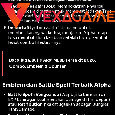
Blade of Despair (BoD):
Meningkatkan
Physical
Attack
secara drastis untuk membuat ledakan
True
Damage
dari pasif Beta menjadi sangat bocor dan
mematikan bagi core lawan.
Immortality:
Item wajib
late game
untuk
memberikan nyawa kedua, menjamin Alpha tetap
bisa membalikkan keadaan setelah hidup kembali
lewat combo lifesteal-nya.
Baca juga:
Build Akai MLBB Tersakit 2026:
Combo, Emblem & Counter
Emblem dan Battle Spell Terbaik Alpha
Battle Spell:
Vengeance
(Wajib jika bermain di
EXP Lane agar kuat menahan damage di lini depan)
atau
Retribution
jika ditugaskan sebagai
Jungler
Tank/Damage
.