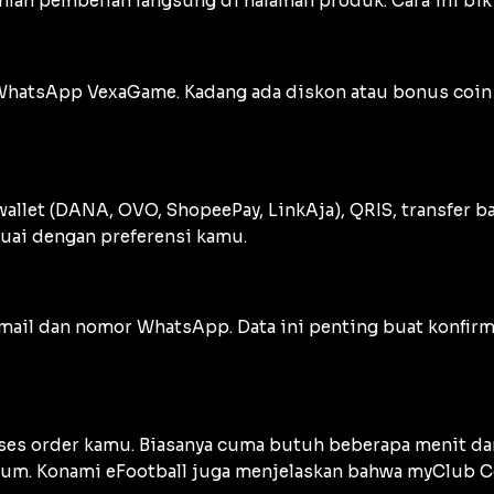
mlah pembelian langsung di halaman produk. Cara ini biki
 WhatsApp VexaGame. Kadang ada diskon atau bonus coin
et (DANA, OVO, ShopeePay, LinkAja), QRIS, transfer bank
suai dengan preferensi kamu.
ail dan nomor WhatsApp. Data ini penting buat konfirmas
oses order kamu. Biasanya cuma butuh beberapa menit da
ium. Konami eFootball juga menjelaskan bahwa myClub Co