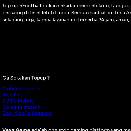
Top up eFootball bukan sekadar membeli koin, tapi jug
bersaing di level lebih tinggi. Semua manfaat ini bisa
sekarang juga, karena layanan ini tersedia 24 jam, aman,
Ga Sekalian Topup ?
Mobile Legends
Free Fire
PUBG Mobile
Genshin Impact
Joki Mobile Legends
Vexa Game
adalah
one stop gaming platform
yang men