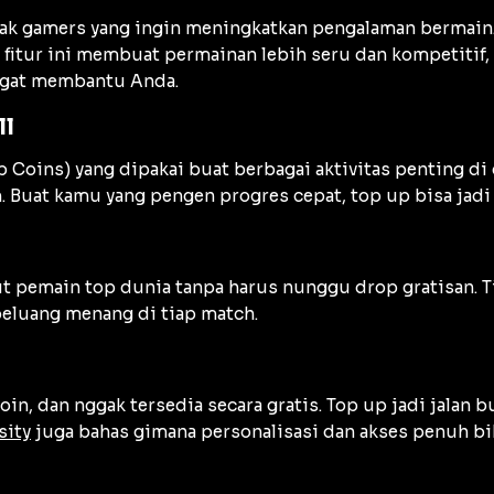
ak gamers yang ingin meningkatkan pengalaman bermain.
 fitur ini membuat permainan lebih seru dan kompetitif,
ngat membantu Anda.
ll
b Coins) yang dipakai buat berbagai aktivitas penting di
 Buat kamu yang pengen progres cepat, top up bisa jadi s
ut pemain top dunia tanpa harus nunggu drop gratisan. T
eluang menang di tiap match.
n, dan nggak tersedia secara gratis. Top up jadi jalan bu
sity
juga bahas gimana personalisasi dan akses penuh bi