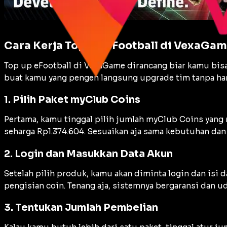
Cara Kerja Top Up eFootball di VexaGa
Top up eFootball di VexaGame dirancang biar kamu bisa
buat kamu yang pengen langsung upgrade tim tanpa har
1. Pilih Paket myClub Coins
Pertama, kamu tinggal pilih jumlah myClub Coins yang 
seharga Rp1.374.604. Sesuaikan aja sama kebutuhan da
2. Login dan Masukkan Data Akun
Setelah pilih produk, kamu akan diminta login dan isi
pengisian coin. Tenang aja, sistemnya bergaransi dan u
3. Tentukan Jumlah Pembelian