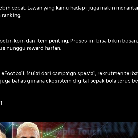
 lebih cepat. Lawan yang kamu hadapi juga makin menantan
 ranking.
tin koin dan item penting. Proses ini bisa bikin bosan,
rus nunggu reward harian.
 eFootball. Mulai dari campaign spesial, rekrutmen terb
juga bahas gimana ekosistem digital sepak bola terus 
l