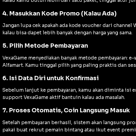
Kalau kamu butuh lebih dari satu paket, tinggal atur ju
4. Masukkan Kode Promo (Kalau Ada)
Jangan lupa cek apakah ada kode voucher dari channel
kalau bisa dapet lebih banyak dengan harga yang sama.
5. Pilih Metode Pembayaran
VexaGame menyediakan banyak metode pembayaran: e-wall
Alfamart. Kamu tinggal pilih yang paling praktis dan se
6. Isi Data Diri untuk Konfirmasi
Sebelum lanjut ke pembayaran, kamu akan diminta isi em
support VexaGame aktif bantuin kalau ada masalah.
7. Proses Otomatis, Coin Langsung Masuk
Setelah pembayaran berhasil, sistem akan langsung pr
pakai buat rekrut pemain bintang atau ikut event prem