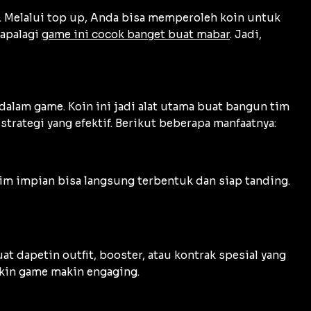
 Melalui top up, Anda bisa memperoleh koin untuk
 apalagi
game ini cocok banget buat mabar
. Jadi,
 dalam game. Koin ini jadi alat utama buat bangun tim
trategi yang efektif. Berikut beberapa manfaatnya:
im impian bisa langsung terbentuk dan siap tanding.
at dapetin outfit, booster, atau kontrak spesial yang
kin game makin engaging.