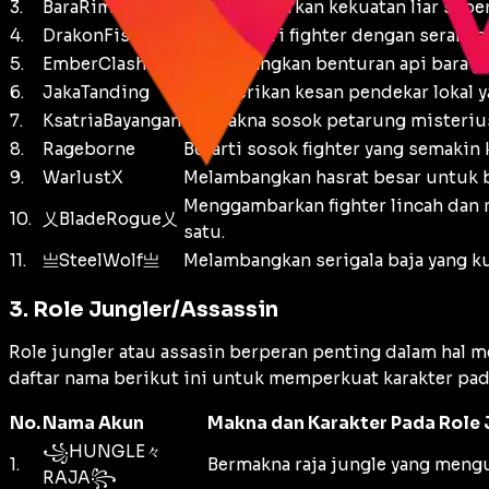
3.
BaraRimba
Menggambarkan kekuatan liar sepert
4.
DrakonFist
Simbol dari fighter dengan serang
5.
EmberClash
Melambangkan benturan api bara ya
6.
JakaTanding
Memberikan kesan pendekar lokal y
7.
KsatriaBayangan
Bermakna sosok petarung misterius 
8.
Rageborne
Berarti sosok fighter yang semaki
9.
WarlustX
Melambangkan hasrat besar untuk be
Menggambarkan fighter lincah dan 
10.
乂BladeRogue乂
satu.
11.
亗SteelWolf亗
Melambangkan serigala baja yang kua
3. Role Jungler/Assassin
Role jungler atau assasin berperan penting dalam hal
daftar nama berikut ini untuk memperkuat karakter pada
No.
Nama Akun
Makna dan Karakter Pada Role
꧁HUNGLE々
1.
Bermakna raja jungle yang mengua
RAJA꧂