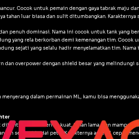
ncur. Cocok untuk pemain dengan gaya tabrak maju dan
 tahan luar biasa dan sulit ditumbangkan. Karakternya s
t dan penuh dominasi. Nama ini cocok untuk tank yang be
ung yang rela berkorban demi kemenangan tim. Cocok u
dung sejati yang selalu hadir menyelamatkan tim. Nama i
 dan overpower dengan shield besar yang melindungi se
n menyerang dalam permainan ML, kamu bisa menggunaka
hter
t dihentikan. Karakternya kuat, tahan lama, dan mampu me
gan secepat badai petir. Karakternya agresif, cepat me