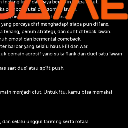
 insting kuat dan gaya bermain tanpa takut.
ka combo brutal dan zoning lawan.
eplay cepat dan penuh tekanan.
yang percaya diri menghadapi siapa pun di lane.
tenang, penuh strategi, dan sulit ditebak lawan.
enuh emosi dan bermental comeback.
r barbar yang selalu haus kill dan war.
k pemain agresif yang suka flank dan duel satu lawan
as saat duel atau split push.
 main menjadi ciut. Untuk itu, kamu bisa memakai
 dan selalu unggul farming serta rotasi.