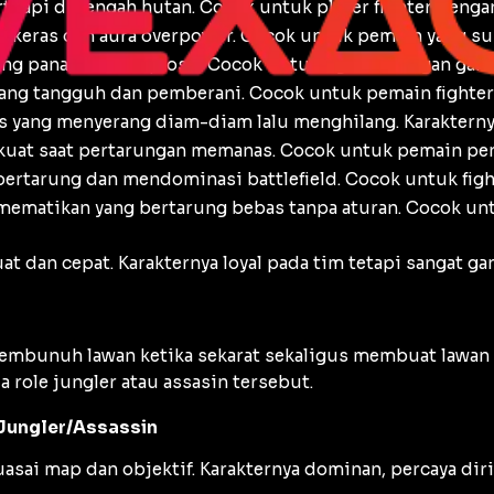
i api di tengah hutan. Cocok untuk player fighter dengan
an keras dan aura overpower. Cocok untuk pemain yang su
ng panas dan eksplosif. Cocok untuk fighter dengan gam
ang tangguh dan pemberani. Cocok untuk pemain fighter 
yang menyerang diam-diam lalu menghilang. Karakternya 
n kuat saat pertarungan memanas. Cocok untuk pemain p
rtarung dan mendominasi battlefield. Cocok untuk fighte
mematikan yang bertarung bebas tanpa aturan. Cocok untu
t dan cepat. Karakternya loyal pada tim tetapi sangat gan
 membunuh lawan ketika sekarat sekaligus membuat lawan
 role jungler atau assasin tersebut.
 Jungler/Assassin
sai map dan objektif. Karakternya dominan, percaya diri,