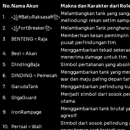
No.
Nama Akun
Makna dan Karakter dari Rol
Melambangkan tank yang sanga
1.
꧁⛨BatuRaksasa⛨꧂
melindungi rekan setim sampa
2.
꧁FortBreaker꧂
Melambangkan Tank penghancur
Memberikan kesan pemimpin ga
3.
BENTENG々Raja
pusat perlindungan tim.
Menggambarkan tekad sekeras 
4.
Besi々Akan
menerima damage untuk tim.
5.
DindingBaja
Simbol pertahanan yang absolu
Menggambarkan tank yang men
6.
DINDING々Pemecah
war dan maju paling depan tan
7.
GarudaTank
Menggambarkan pelindung kuat
Menjadi simbol dari sosok pen
8.
GigaGuard
utama.
Menggambarkan tank brutal y
9.
IronRampage
agresif.
Simbol dari sosok pelindung s
10.
Perisai々Wali