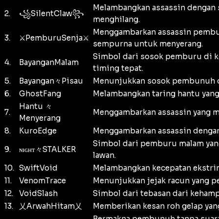
Melambangkan assassin dengan s
2.
꧁SilentClaw꧂
menghilang.
Menggambarkan assassin pembur
3.
⚔PemburuSenja⚔
sempurna untuk menyerang.
Simbol dari sosok pemburu di ke
4.
BayanganMalam
timing tepat.
5.
Bayangan々Pisau
Menunjukkan sosok pembunuh cep
6.
GhostFang
Melambangkan taring hantu yang 
Hantu 々
7.
Menggambarkan assassin yang mun
Menyerang
8.
KuroEdge
Menggambarkan assassin dengan 
Simbol dari pemburu malam yang
9.
ɴɪɢʜᴛ々STALKER
lawan.
10.
SwiftVoid
Melambangkan kecepatan ekstrim d
11.
VenomTrace
Menunjukkan jejak racun yang pe
12.
VoidSlash
Simbol dari tebasan dari kehampa
13.
乂ArwahHitam乂
Memberikan kesan roh gelap yang
Bermakna pembunuh tanpa suara y