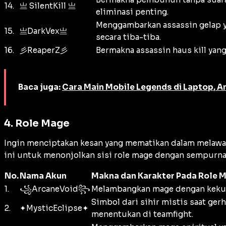
14.
亗 SilentKill 亗
eliminasi penting.
Menggambarkan assassin gelap y
15.
亗DarkVex亗
secara tiba-tiba.
16.
彡ReaperZ彡
Bermakna assassin haus kill yan
Baca juga:
Cara Main Mobile Legends di Laptop, An
4. Role Mage
Ingin menciptakan kesan yang mematikan dalam melaw
ini untuk menonjolkan sisi role mage dengan sempurna
No.
Nama Akun
Makna dan Karakter Pada Role 
1.
꧁ArcaneVoid꧂
Melambangkan mage dengan kekuata
Simbol dari sihir mistis saat ge
2.
✦MysticEclipse✦
menentukan di teamfight.