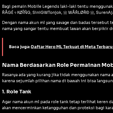
Bagi pemain Mobile Legends laki-laki tentu mengguna
ŘÂGÉ々KØÎÑG, SiniGWTonjok, 亗 WÂŘLØŘÐ 亗, SurenAjaBa
Dengan nama akun ml yang savage dan badas tersebut te
nama yang sangar tentu membuat lawan akan berpikir d
Baca juga:
Daftar Hero ML Terkuat di Meta Terbar
Nama Berdasarkan Role Permainan Mob
Rasanya ada yang kurang jika tidak menggunakan nama a
karena sejumlah pilihan nama di bawah ini bisa langsun
1. Role Tank
Agar nama akun ml pada role tank tetap terlihat keren
akan mencerminkan ketangguhan dan proteksi bagi kara