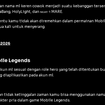
kan nama ml keren cowok menjadi suatu kebanggan terse
ng, HolyLight, dan ɴɪɢʜᴛ々MARE.
ntu kamu tidak akan diremehkan dalam permainan Mobile 
ua kali untuk menyerang.
u 2026
ile Legends
kun ml sesuai dengan role hero yang telah ditentukan bu
g diaplikasikan pada akun ml.
 dan tidak ketinggalan zaman kamu bisa menggunakan nama
kter pria dalam game Mobile Legends.