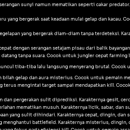
erangan sunyi namun mematikan seperti cakar predator. 
u yang bergerak saat keadaan mulai gelap dan kacau.
gelapan yang bergerak diam-diam tanpa terdeteksi. Kara
at dengan serangan setajam pisau dari balik bayangan. 
datang tanpa suara. Cocok untuk jungler cepat farming l
cul tiba-tiba lalu langsung menyerang brutal. Cocok untu
bilah gelap dan aura misterius. Cocok untuk pemain me
 terus mengintai target sampai mendapatkan kill. Coco
an pergerakan sulit diprediksi. Karakternya gesit, cerda
rlahan mematikan musuh. Karakternya licik, sabar, dan s
an yang sulit dihindari. Karakternya cepat, dingin, dan s
 menghantui battlefield. Karakternya misterius, dingin
ang fokus pada efisiensi kill. Cocok untuk pemain assass