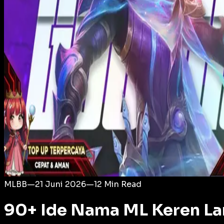
Login
MLBB
—
21 Juni 2026
—
12
Min Read
90+ Ide Nama ML Keren L