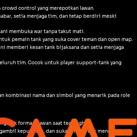
 crowd control yang merepotkan lawan.
abar, setia menjaga tim, dan tetap berdiri meski
rani membuka war tanpa takut mati.
ntuk pemain tank yang suka cover teman dan open map.
ni memberi kesan tank bijaksana dan setia menjaga
luruh tim. Cocok untuk player support-tank yang
n kombinasi nama dan simbol yang menarik pada role
ngacak formasi lawan saat teamfight.
ngambil keputusan, dan suka initiate war mendadak.