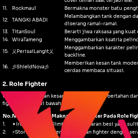
cover teman saat terjadi war.
11.
Rockmaul
Bermakna monster batu pengha
Melambangkan tank dengan daya
12.
TANGKI ABADI
diserang ramai-ramai.
13.
TitanSoul
Berarti jiwa raksasa yang kua
14.
WiraTameng
Menggambarkan ksatria pelind
Menggambarkan karakter pelin
15.
乂PerisaiLangit乂
backline.
Memberikan kesan tank modern
16.
彡ShieldNova彡
cerdas membaca situasi.
2. Role Fighter
Untuk memberikan kesan seimbang antara bertahan da
fighter seperti di bawah ini.
No.
Nama Akun
Makna dan Karakter Pada Role Fig
1.
✦IronVortex✦
Simbol dari pusaran besi yang suli
2.
⚡StormStryke⚡
Menggambarkan fighter dengan seran