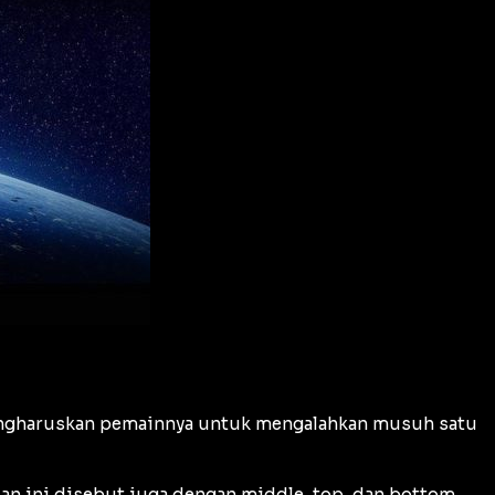
engharuskan pemainnya untuk mengalahkan musuh satu
an ini disebut juga dengan middle, top, dan bottom.