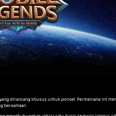
ang dirancang khusus untuk ponsel. Permainana ini m
ng bersamaan.
g menghubungkan antara satu basis ke basis lainnya. jal