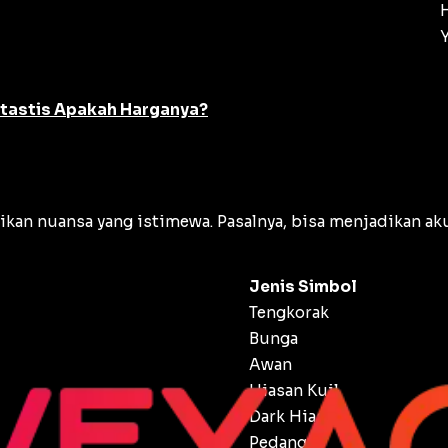
ntastis Apakah Harganya?
n nuansa yang istimewa. Pasalnya, bisa menjadikan aku
Jenis Simbol
Tengkorak
Bunga
Awan
Hiasan Kuil
Dark Hiasan
Pedang