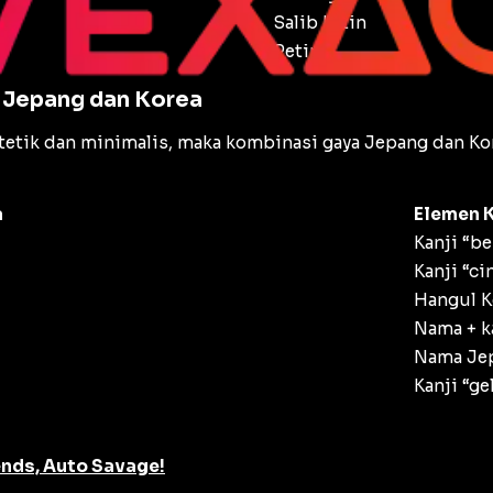
Salib Latin
Petir
s Jepang dan Korea
tetik dan minimalis, maka kombinasi gaya Jepang dan K
a
Elemen 
Kanji “b
Kanji “ci
Hangul K
Nama + k
Nama Jep
Kanji “ge
ends, Auto Savage!