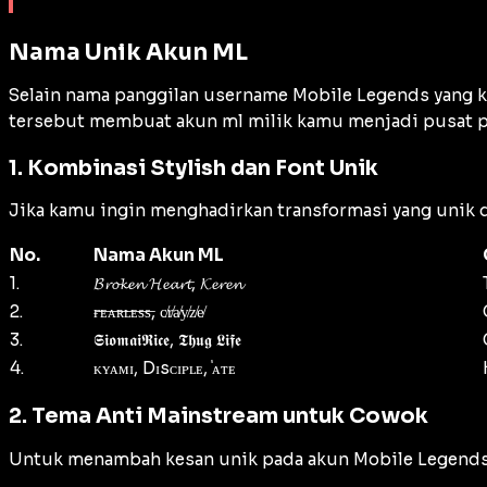
Nama Unik Akun ML
Selain nama panggilan
username
Mobile Legends yang ke
tersebut membuat akun ml milik kamu menjadi pusat p
1. Kombinasi Stylish dan Font Unik
Jika kamu ingin menghadirkan transformasi yang unik da
No.
Nama Akun ML
1.
𝓑𝓻𝓸𝓴𝓮𝓷 𝓗𝓮𝓪𝓻𝓽, 𝓚𝓮𝓻𝓮𝓷
2.
ғ̶ᴇ̶ᴀ̶ʀ̶ʟ̶ᴇ̶s̶s̶, c̸r̸a̸y̸z̸e̸
3.
𝕾𝖎𝖔𝖒𝖆𝖎𝕽𝖎𝖈𝖊, 𝕿𝖍𝖚𝖌 𝕷𝖎𝖋𝖊
4.
ᴋʏᴀᴍɪ, Dɪsᴄɪᴘʟᴇ, ֓ᴀᴛᴇ
2. Tema Anti Mainstream untuk Cowok
Untuk menambah kesan unik pada akun Mobile Legends, 