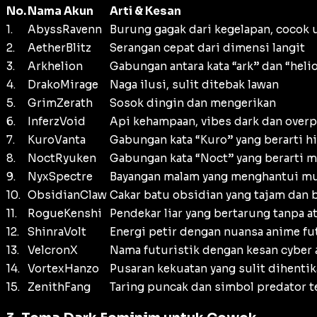
No.
Nama Akun
Arti & Kesan
1.
AbyssRavenn
Burung gagak dari kegelapan, cocok 
2.
AetherBlitz
Serangan cepat dari dimensi langit
3.
Arkhelion
Gabungan antara kata “ark” dan “helio
4.
DrakoMirage
Naga ilusi, sulit ditebak lawan
5.
GrimZerath
Sosok dingin dan mengerikan
6.
InferzVoid
Api kehampaan, vibes dark dan over
7.
KuroVanta
Gabungan kata “Kuro” yang berarti hi
8.
NoctRyuken
Gabungan kata “Noct” yang berarti ma
9.
NyxSpectre
Bayangan malam yang menghantui m
10.
ObsidianClaw
Cakar batu obsidian yang tajam dan 
11.
RogueKenshi
Pendekar liar yang bertarung tanpa a
12.
ShinraVolt
Energi petir dengan nuansa anime fu
13.
VelcronX
Nama futuristik dengan kesan cyber 
14.
VortexHanzo
Pusaran kekuatan yang sulit dihenti
15.
ZenithFang
Taring puncak dan simbol predator t