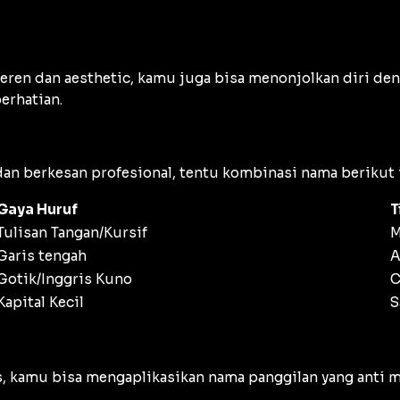
ren dan aesthetic, kamu juga bisa menonjolkan diri de
erhatian.
n berkesan profesional, tentu kombinasi nama berikut in
Gaya Huruf
T
Tulisan Tangan/Kursif
M
Garis tengah
A
Gotik/Inggris Kuno
C
Kapital Kecil
S
kamu bisa mengaplikasikan nama panggilan yang anti ma