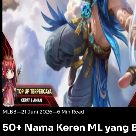
Login
MLBB
—
21 Juni 2026
—
6
Min Read
50+ Nama Keren ML yang B