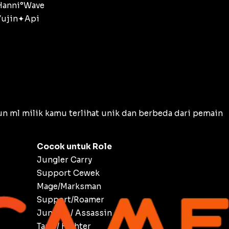
Hanni°Wave
Yujin✦Api
n ml milik kamu terlihat unik dan berbeda dari pemain
Cocok untuk Role
Jungler Carry
Support Cewek
Mage/Marksman
Support/Roamer
Jungler / Assassin
Tank / Fighter