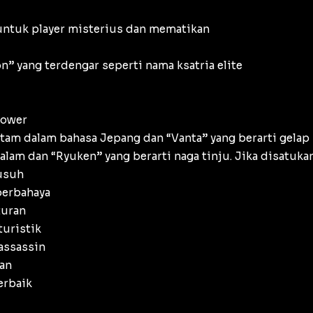
untuk player misterius dan mematikan
n” yang terdengar seperti nama ksatria elite
power
tam dalam bahasa Jepang dan “Vanta” yang berarti gelap 
lam dan “Ryuken” yang berarti naga tinju. Jika disatuka
usuh
berbahaya
turan
turistik
assassin
kan
erbaik