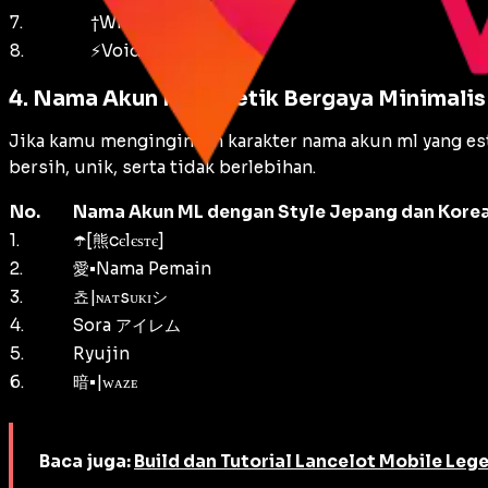
7.
†Wraithborn†
8.
⚡VoidKing⚡
4. Nama Akun ML Estetik Bergaya Minimali
Jika kamu menginginkan karakter nama akun ml yang es
bersih, unik, serta tidak berlebihan.
No.
Nama Akun ML dengan Style Jepang dan Kore
1.
☂️[熊cєlєѕтє]
2.
愛•Nama Pemain
3.
쵸|ɴᴀᴛsᴜᴋɪシ︎
4.
Sora アイレム
5.
Ryujin
6.
暗•|ᴡᴀᴢᴇ
Baca juga:
Build dan Tutorial Lancelot Mobile Leg