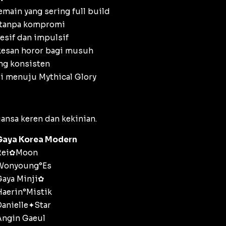
emain yang sering full build
 tanpa kompromi
esif dan impulsif
esan horor bagi musuh
ng konsisten
i menuju Mythical Glory
nsa keren dan kekinian.
Gaya Korea Modern
Rei✿Moon
Wonyoung°Es
Gaya Minji✿
Haerin°Mistik
Danielle✦Star
Angin Gaeul