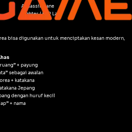
Assassin Lane
Fighter / EXP Lane
orea bisa digunakan untuk menciptakan kesan modern,
Khas
eruang” + payung
nta” sebagai awalan
orea + katakana
atakana Jepang
ang dengan huruf kecil
lap” + nama