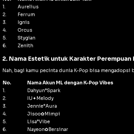
1.
Aurelius
2.
Ferrum
3.
Ignis
4.
Orcus
5.
Stygian
6.
Zenith
2. Nama Estetik untuk Karakter Perempuan
Nah, bagi kamu pecinta dunia K-Pop bisa mengadopsi b
No.
Nama Akun ML dengan K-Pop Vibes
1.
Dahyun°Spark
2.
IU✦Melody
3.
Jennie°Aura
4.
Jisoo✿Mimpi
5.
Lisa°Vibe
6.
Nayeon✿Bersinar