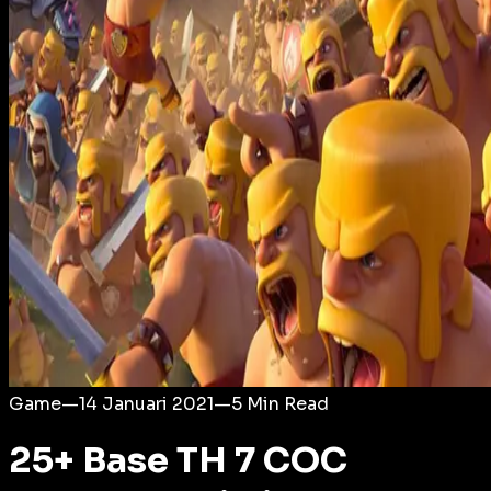
Login
Game
—
14 Januari 2021
—
5
Min Read
25+ Base TH 7 COC