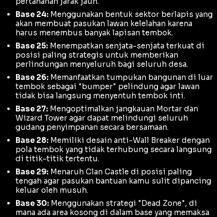
pertahanan jarak jauh.
Base 24:
Menggunakan bentuk sektor berlapis yang
akan membuat pasukan lawan kelelahan karena
harus menembus banyak lapisan tembok.
Base 25:
Menempatkan senjata-senjata terkuat di
posisi paling strategis untuk memberikan
perlindungan menyeluruh bagi seluruh desa.
Base 26:
Memanfaatkan tumpukan bangunan di luar
tembok sebagai "bumper" pelindung agar lawan
tidak bisa langsung menyentuh tembok inti.
Base 27:
Mengoptimalkan jangkauan
Mortar
dan
Wizard Tower
agar dapat melindungi seluruh
gudang penyimpanan secara bersamaan.
Base 28:
Memiliki desain
anti-Wall Breaker
dengan
pola tembok yang tidak terhubung secara langsung
di titik-titik tertentu.
Base 29:
Menaruh
Clan Castle
di posisi paling
tengah agar pasukan bantuan kamu sulit dipancing
keluar oleh musuh.
Base 30:
Menggunakan strategi "Dead Zone", di
mana ada area kosong di dalam base yang memaksa