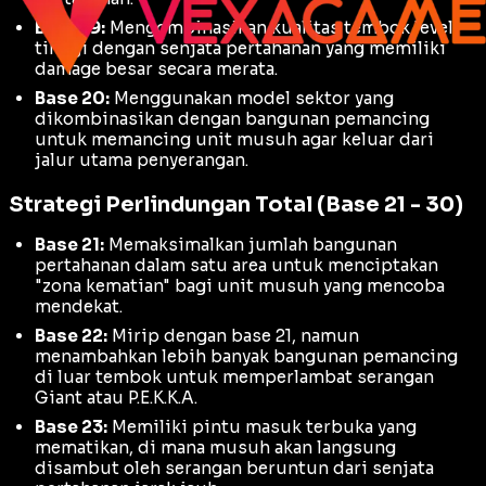
Base 19:
Mengombinasikan kualitas tembok level
tinggi dengan senjata pertahanan yang memiliki
damage
besar secara merata.
Base 20:
Menggunakan model sektor yang
dikombinasikan dengan bangunan pemancing
untuk memancing unit musuh agar keluar dari
jalur utama penyerangan.
Strategi Perlindungan Total (Base 21 - 30)
Base 21:
Memaksimalkan jumlah bangunan
pertahanan dalam satu area untuk menciptakan
"zona kematian" bagi unit musuh yang mencoba
mendekat.
Base 22:
Mirip dengan base 21, namun
menambahkan lebih banyak bangunan pemancing
di luar tembok untuk memperlambat serangan
Giant
atau
P.E.K.K.A
.
Base 23:
Memiliki pintu masuk terbuka yang
mematikan, di mana musuh akan langsung
disambut oleh serangan beruntun dari senjata