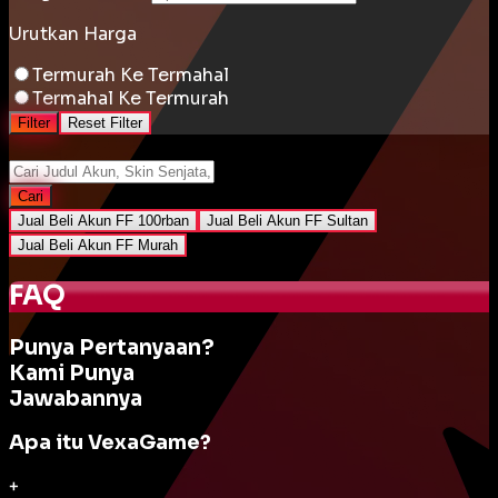
Urutkan Harga
Termurah Ke Termahal
Termahal Ke Termurah
Filter
Reset Filter
Cari
Jual Beli Akun FF 100rban
Jual Beli Akun FF Sultan
Jual Beli Akun FF Murah
FAQ
Punya Pertanyaan?
Kami Punya
Jawabannya
Apa itu VexaGame?
+