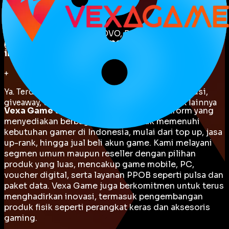
+
Mendukung ShopeePay, OVO, DANA, berbagai bank
Adakah komunitas gamer yang bisa saya
(BNI, Permata, BCA, BRI, Mandiri), QRIS, dan Alfamart
ikuti?
+
Ya. Terdapat komunitas aktif untuk mabar, diskusi,
giveaway, turnamen, dan pengalaman menarik lainnya
Vexa Game
adalah
one stop gaming platform
yang
menyediakan berbagai layanan untuk memenuhi
kebutuhan gamer di Indonesia, mulai dari top up, jasa
up-rank, hingga jual beli akun game. Kami melayani
segmen umum maupun reseller dengan pilihan
produk yang luas, mencakup game mobile, PC,
voucher digital, serta layanan PPOB seperti pulsa dan
paket data. Vexa Game juga berkomitmen untuk terus
menghadirkan inovasi, termasuk pengembangan
produk fisik seperti perangkat keras dan aksesoris
gaming.