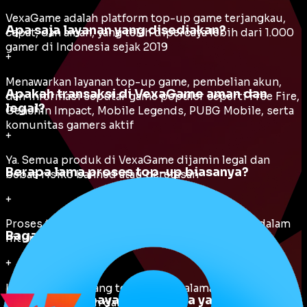
VexaGame adalah platform top-up game terjangkau,
Apa saja layanan yang disediakan?
cepat, dan aman, yang telah dipercaya lebih dari 1.000
gamer di Indonesia sejak 2019
+
Menawarkan layanan top-up game, pembelian akun,
Apakah transaksi di VexaGame aman dan
dan informasi seputar game populer seperti Free Fire,
legal?
Genshin Impact, Mobile Legends, PUBG Mobile, serta
komunitas gamers aktif
+
Ya. Semua produk di VexaGame dijamin legal dan
Berapa lama proses top-up biasanya?
bebas risiko banned atau peretasan
+
Proses transaksi berlangsung secara otomatis dalam
Bagaimana cara melakukan top-up?
hitungan menit dan tersedia 24 jam nonstop
+
Ikuti petunjuk yang tersedia di halaman “Topup”.
Metode pembayaran apa saja yang diterima?
Prosesnya mudah dan otomatis