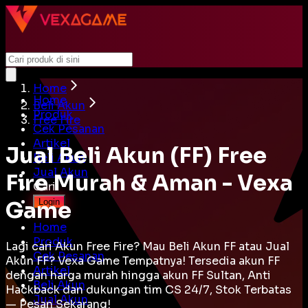
Home
Home
Beli Akun
Produk
Free Fire
Cek Pesanan
Artikel
Jual Beli Akun (FF) Free
Beli Akun
Jual Akun
Fire Murah & Aman - Vexa
Cari
Login
Game
Home
Produk
Lagi cari Akun Free Fire? Mau Beli Akun FF atau Jual
Cek Pesanan
Akun FF? Vexa Game Tempatnya! Tersedia akun FF
Artikel
dengan harga murah hingga akun FF Sultan, Anti
Beli Akun
Hackback dan dukungan tim CS 24/7, Stok Terbatas
Jual Akun
— Pesan Sekarang!